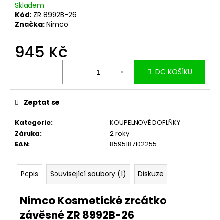
č
Skladem
u
Kód:
ZR 8992B-26
j
Značka:
Nimco
e
m
945 Kč
e
Měrná
DO KOŠÍKU
cena:
Zeptat se
Kategorie
:
KOUPELNOVÉ DOPLŇKY
Záruka
:
2 roky
EAN
:
8595187102255
Popis
Související soubory (1)
Diskuze
Nimco Kosmetické zrcátko
závěsné ZR 8992B-26