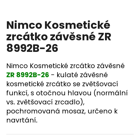
a
j
Nimco Kosmetické
í
t
zrcátko závěsné ZR
?
8992B-26
Nimco Kosmetické zrcátko závěsné
HLEDAT
ZR 8992B-26
- kulaté závěsné
kosmetické zrcátko se zvětšovací
funkcí, s otočnou hlavou (normální
D
vs. zvětšovací zrcadlo),
o
pochromovaná mosaz, určeno k
p
navrtání.
o
r
u