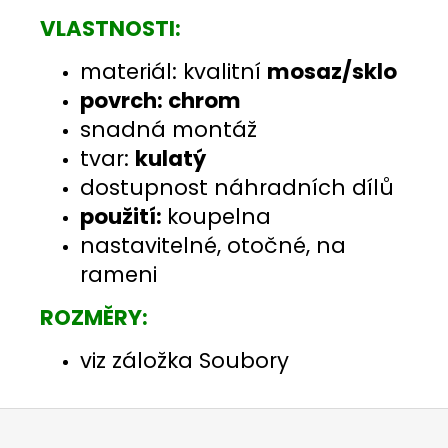
VLASTNOSTI:
materiál: kvalitní
mosaz/sklo
povrch: chrom
snadná montáž
tvar:
kulatý
dostupnost náhradních dílů
použití:
koupelna
nastavitelné, otočné, na
rameni
ROZMĚRY:
viz záložka Soubory
Z
á