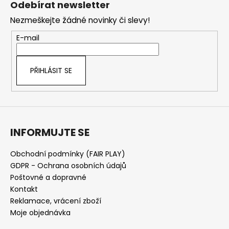
Odebírat newsletter
p
Nezmeškejte žádné novinky či slevy!
a
t
E-mail
í
PŘIHLÁSIT SE
INFORMUJTE SE
Obchodní podmínky (FAIR PLAY)
GDPR - Ochrana osobních údajů
Poštovné a dopravné
Kontakt
Reklamace, vrácení zboží
Moje objednávka