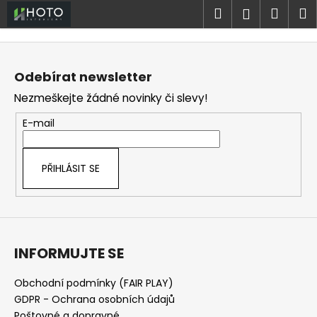
K
Přejít
Hledat
Náku
M
Přihlášen
na
o
obsah
Zpět
Zpět
košík
š
Z
í
á
C
Odebírat newsletter
k
p
o
Nezmeškejte žádné novinky či slevy!
a
p
t
E-mail
o
í
t
ř
PŘIHLÁSIT SE
e
b
u
j
INFORMUJTE SE
e
t
Obchodní podmínky (FAIR PLAY)
e
GDPR - Ochrana osobních údajů
n
Poštovné a dopravné