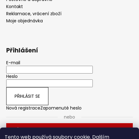
a
Kontakt
Reklamace, vrácení zboží
j
Moje objednávka
í
t
?
Přihlášení
E-mail
HLEDAT
Heslo
PŘIHLÁSIT SE
D
o
Nová registrace
Zapomenuté heslo
p
nebo
o
r
Přihlásit se přes Seznam
u
Tento web používá soubory cookie. Dalším