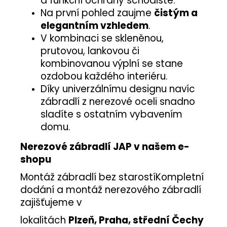
a funkční ochrany schodiště.
Na první pohled zaujme
čistým a
elegantním vzhledem
.
V kombinaci se skleněnou,
prutovou, lankovou či
kombinovanou výplní se stane
ozdobou každého interiéru.
Díky univerzálnímu designu navíc
zábradlí z nerezové oceli snadno
sladíte s ostatním vybavením
domu.
Nerezové zábradlí JAP v našem e-
shopu
Montáž zábradlí bez starostí
Kompletní
dodání a montáž nerezového zábradlí
zajišťujeme v
lokalitách
Plzeň, Praha, střední Čechy