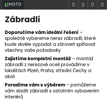
K
Přejít
Hledat
Náku
M
Přihlášen
na
o
obsah
Zpět
Zpět
košík
š
Zábradlí
í
C
k
o
Doporučíme vám ideální řešení
–
p
společně vybereme nerez zábradlí, které
o
bude skvěle vypadat a zároveň splňovat
všechny vaše požadavky
t
ř
Zajistíme kompletní montáž
– montáž
e
zábradlí z nerezové oceli provádíme v
b
lokalitách Plzeň, Praha, střední Čechy a
u
okolí
j
Poradíme vám s výběrem
– pomůžeme
e
vám sladit zábradlí s ostatním vybavením
t
interiérů
e
n