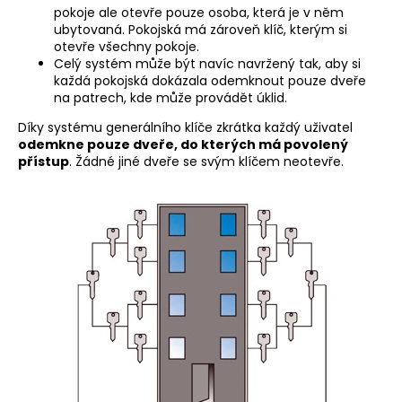
pokoje ale otevře pouze osoba, která je v něm
a
ubytovaná. Pokojská má zároveň klíč, kterým si
j
otevře všechny pokoje.
í
Celý systém může být navíc navržený tak, aby si
každá pokojská dokázala odemknout pouze dveře
t
na patrech, kde může provádět úklid.
?
Díky systému generálního klíče zkrátka každý uživatel
odemkne pouze dveře, do kterých má povolený
přístup
. Žádné jiné dveře se svým klíčem neotevře.
HLEDAT
D
o
p
o
r
u