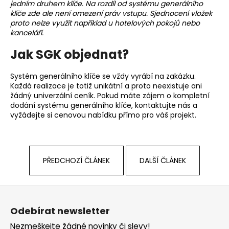
jedním druhem klíče. Na rozdíl od systému generálního
klíče zde ale není omezení práv vstupu. Sjednocení vložek
proto nelze využít například u hotelových pokojů nebo
kanceláří.
Jak SGK objednat?
Systém generálního klíče se vždy vyrábí na zakázku.
Každá realizace je totiž unikátní a proto neexistuje ani
žádný univerzální ceník. Pokud máte zájem o kompletní
dodání systému generálního klíče,
kontaktujte nás
a
vyžádejte si cenovou nabídku přímo pro váš projekt.
PŘEDCHOZÍ ČLÁNEK
DALŠÍ ČLÁNEK
Z
á
Odebírat newsletter
p
Nezmeškejte žádné novinky či slevy!