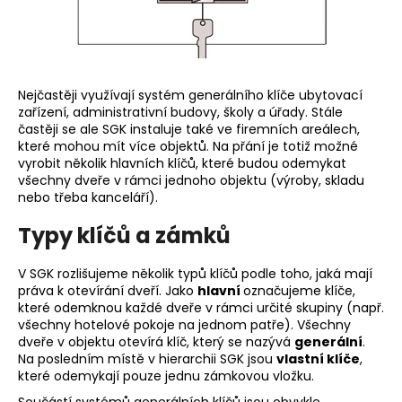
č
u
j
e
m
Nejčastěji využívají systém generálního klíče ubytovací
e
zařízení, administrativní budovy, školy a úřady. Stále
častěji se ale SGK instaluje také ve firemních areálech,
které mohou mít více objektů. Na přání je totiž možné
vyrobit několik hlavních klíčů, které budou odemykat
všechny dveře v rámci jednoho objektu (výroby, skladu
nebo třeba kanceláří).
Typy klíčů a zámků
V SGK rozlišujeme několik typů klíčů podle toho, jaká mají
práva k otevírání dveří. Jako
hlavní
označujeme klíče,
které odemknou každé dveře v rámci určité skupiny (např.
všechny hotelové pokoje na jednom patře). Všechny
dveře v objektu otevírá klíč, který se nazývá
generální
.
Na posledním místě v hierarchii SGK jsou
vlastní klíče
,
které odemykají pouze jednu zámkovou vložku.