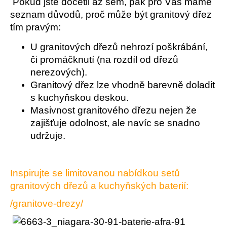
č
Pokud jste dočetli až sem, pak pro Vás máme
u
seznam důvodů, proč může být granitový dřez
j
tím pravým:
e
m
U granitových dřezů nehrozí poškrábání,
e
či promáčknutí (na rozdíl od dřezů
nerezových).
Granitový dřez lze vhodně barevně doladit
s kuchyňskou deskou.
Masivnost granitového dřezu nejen že
zajišťuje odolnost, ale navíc se snadno
udržuje.
Inspirujte se limitovanou nabídkou setů
granitových dřezů a kuchyňských baterií:
/granitove-drezy/