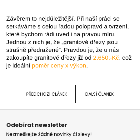
Závěrem to nejdůležitější. Při naší práci se
setkáváme s celou řadou polopravd a tvrzení,
které bychom rádi uvedli na pravou míru.
Jednou z nich je, že „granitové dřezy jsou
strašně předražené“. Pravdou je, že u nás
zakoupíte granitové dřezy již od
2.650,-Kč
,
což
je ideální
poměr ceny x výkon
.
PŘEDCHOZÍ ČLÁNEK
DALŠÍ ČLÁNEK
Z
á
Odebírat newsletter
p
Nezmeškejte žádné novinky či slevy!
a