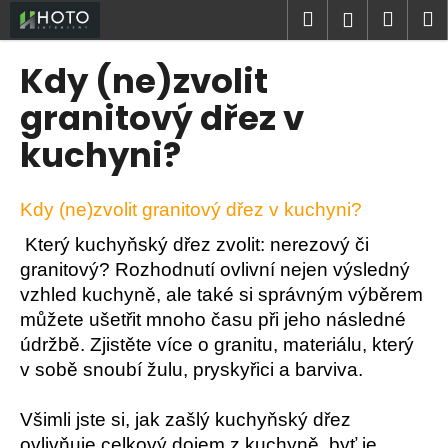
K
Přejít
Hledat
Náku
M
Přihlášen
na
o
obsah
Zpět
Zpět
košík
š
Kdy (ne)zvolit
í
C
granitový dřez v
k
o
kuchyni?
p
o
t
Kdy (ne)zvolit granitový dřez v kuchyni?
ř
Který kuchyňský dřez zvolit: nerezový či
e
granitový? Rozhodnutí ovlivní nejen výsledný
b
vzhled kuchyně, ale také si správným výběrem
u
můžete ušetřit mnoho času při jeho následné
j
údržbě. Zjistěte více o granitu, materiálu, který
e
v sobě snoubí žulu, pryskyřici a barviva.
t
e
Všimli jste si, jak zašlý kuchyňský dřez
n
ovlivňuje celkový dojem z kuchyně, byť je