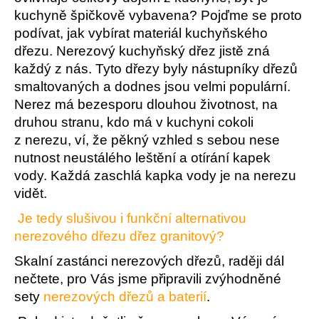
a
kuchyně špičkově vybavena? Pojďme se proto
j
podívat, jak vybírat materiál kuchyňského
dřezu. Nerezový kuchyňský dřez jistě zná
í
každý z nás. Tyto dřezy byly nástupníky dřezů
t
smaltovaných a dodnes jsou velmi populární.
?
Nerez má bezesporu dlouhou životnost, na
druhou stranu, kdo má v kuchyni cokoli
z nerezu, ví, že pěkný vzhled s sebou nese
nutnost neustálého leštění a otírání kapek
HLEDAT
vody. Každá zaschlá kapka vody je na nerezu
vidět.
Je tedy slušivou i funkční alternativou
D
nerezového dřezu dřez granitový?
o
p
Skalní zastánci nerezových dřezů, raději dál
o
nečtete, pro Vás jsme připravili zvýhodněné
r
sety
nerezových dřezů a baterií
.
u