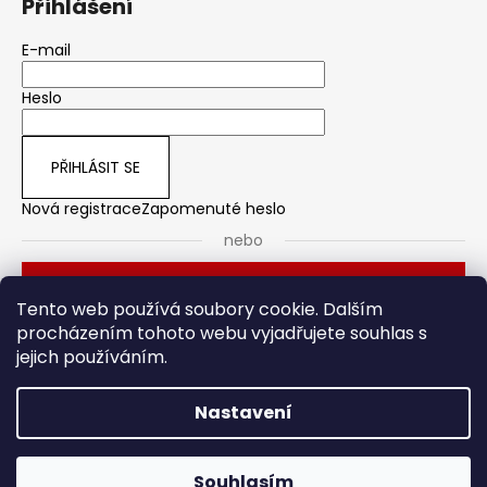
Přihlášení
E-mail
Heslo
PŘIHLÁSIT SE
Nová registrace
Zapomenuté heslo
nebo
Přihlásit se přes Seznam
Tento web používá soubory cookie. Dalším
procházením tohoto webu vyjadřujete souhlas s
jejich používáním.
Dveřní kování
Stavební pouzdro
Nastavení
Vytvořil Shoptet
Souhlasím
Copyright 2026
HOTO
. Všechna práva vyhrazena.