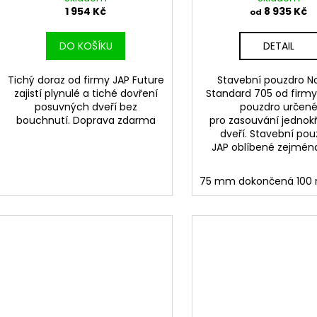
1 954 Kč
8 935 Kč
od
DO KOŠÍKU
DETAIL
Tichý doraz od firmy JAP Future
Stavební pouzdro 
zajistí plynulé a tiché dovření
Standard 705 od firmy
posuvných dveří bez
pouzdro určen
bouchnutí. Doprava zdarma
pro zasouvání jednok
dveří. Stavební pou
JAP oblíbené zejména 
75 mm dokončená 10