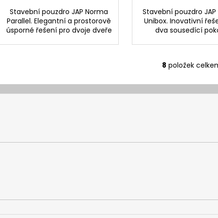
Stavební pouzdro JAP Norma
Stavební pouzdro JA
Parallel. Elegantní a prostorově
Unibox. Inovativní řeš
úsporné řešení pro dvoje dveře
dva sousedící poko
8
položek celke
O
v
l
á
d
a
c
í
p
r
v
k
y
v