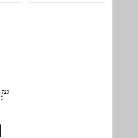
 720 -
EĎ