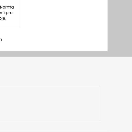
P Norma
ení pro
je.
m