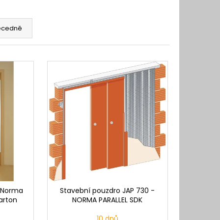
ecedně
P Norma
Stavební pouzdro JAP 730 -
arton
NORMA PARALLEL SDK
10 dnů