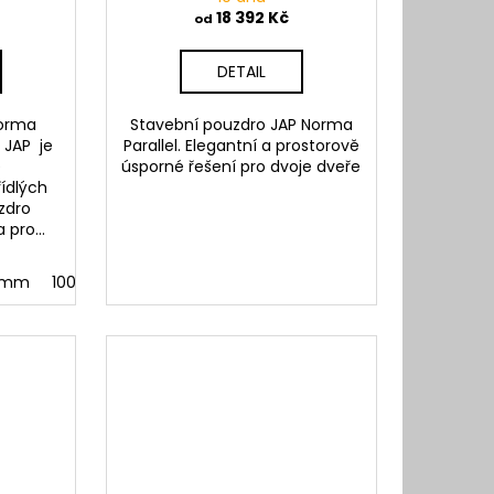
18 392 Kč
od
DETAIL
Norma
Stavební pouzdro JAP Norma
 JAP je
Parallel. Elegantní a prostorově
é
úsporné řešení pro dvoje dveře
řídlých
zdro
pro...
0 mm
100 mm dokončená 125 mm