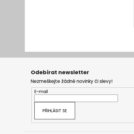
Z
á
Odebírat newsletter
p
Nezmeškejte žádné novinky či slevy!
a
t
E-mail
í
PŘIHLÁSIT SE