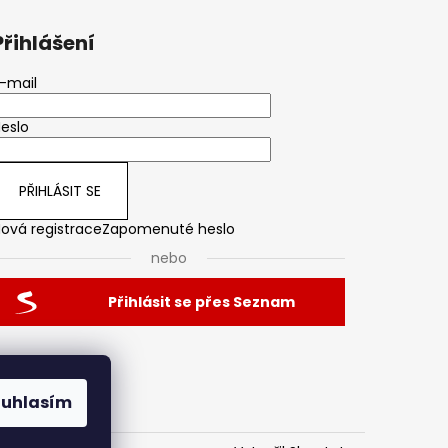
Přihlášení
-mail
eslo
PŘIHLÁSIT SE
ová registrace
Zapomenuté heslo
nebo
Přihlásit se přes Seznam
ouhlasím