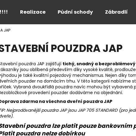
!!!!
Realizace
Půdní schody
Zábradlí
A JAP
Co potřebujete najít?
STAVEBNÍ POUZDRA JAP
HLEDAT
Stavební pouzdra JAP zajišťují
tichý, snadný a bezproblémový
zákazníky jsou oblíbená především díky vysoké kvalitě, prodlouž
výhodou je také kvalitní pojezdový mechanismus. Nejen díky to
dveřních pouzder na domácím trhu. V této kategorii nabízíme s
Doporučujeme
příček. Vybraná dvoukřídlá pouzdra navíc mohou být vybavená 
Bezobložkové provedení pouzder dodáváme na objednání.
Doprava zdarma na všechna dveřní pouzdra JAP
TIP: Nejprodávanější pouzdra JAP jsou JAP 705 STANDARD (pro jed
dveře).
Stavební pouzdra lze platit pouze bankovním
Platit pouzdra nelze dobírkou