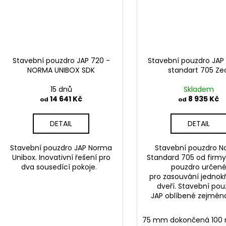
Stavební pouzdro JAP 720 -
Stavební pouzdro JA
NORMA UNIBOX SDK
standart 705 Ze
15 dnů
Skladem
14 641 Kč
8 935 Kč
od
od
DETAIL
DETAIL
Stavební pouzdro JAP Norma
Stavební pouzdro 
Unibox. Inovativní řešení pro
Standard 705 od firmy
dva sousedící pokoje.
pouzdro určen
pro zasouvání jednok
dveří. Stavební pou
JAP oblíbené zejména 
75 mm dokončená 10