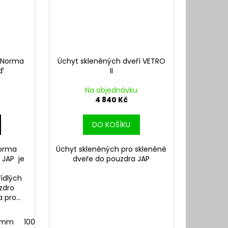
P Norma
Úchyt skleněných dveří VETRO
ď
II
Na objednávku
4 840 Kč
DO KOŠÍKU
Norma
Úchyt skleněných pro skleněné
 JAP je
dveře do pouzdra JAP
é
řídlých
zdro
pro...
0 mm
100 mm dokončená 125 mm