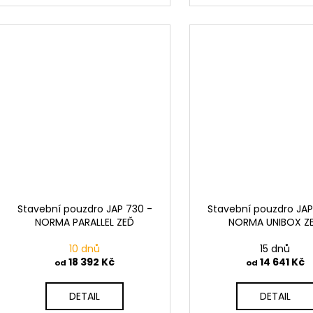
Stavební pouzdro JAP 730 -
Stavební pouzdro JAP
NORMA PARALLEL ZEĎ
NORMA UNIBOX Z
10 dnů
15 dnů
18 392 Kč
14 641 Kč
od
od
DETAIL
DETAIL