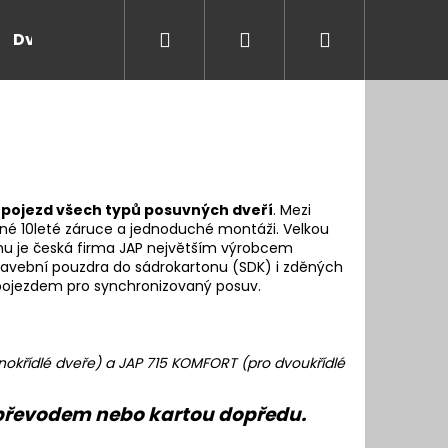
Hledat
Přihlášení
Nákupní
Dveře a zárubně
Kontakt
Blog
Rady
košík
 pojezd všech typů posuvných dveří
. Mezi
ené 10leté záruce a jednoduché montáži. Velkou
mu je česká firma JAP největším výrobcem
tavební pouzdra do sádrokartonu (SDK) i zděných
pojezdem pro synchronizovaný posuv.
nokřídlé dveře) a JAP 715 KOMFORT (pro dvoukřídlé
 převodem nebo kartou dopředu.