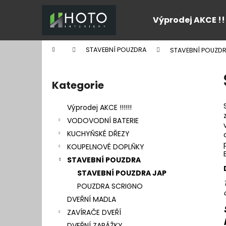
K
Přejít
na
o
Výprodej AKCE !!
obsah
Zpět
Zpět
š
do
do
í
Domů
STAVEBNÍ POUZDRA
STAVEBNÍ POUZDR
k
obchodu
obchodu
P
o
Kategorie
Přeskočit
s
kategorie
t
Výprodej AKCE !!!!!!
r
VODOVODNÍ BATERIE
a
KUCHYŇSKÉ DŘEZY
n
KOUPELNOVÉ DOPLŇKY
n
STAVEBNÍ POUZDRA
í
STAVEBNÍ POUZDRA JAP
p
POUZDRA SCRIGNO
a
DVEŘNÍ MADLA
n
ZAVÍRAČE DVEŘÍ
e
DVEŘNÍ ZARÁŽKY