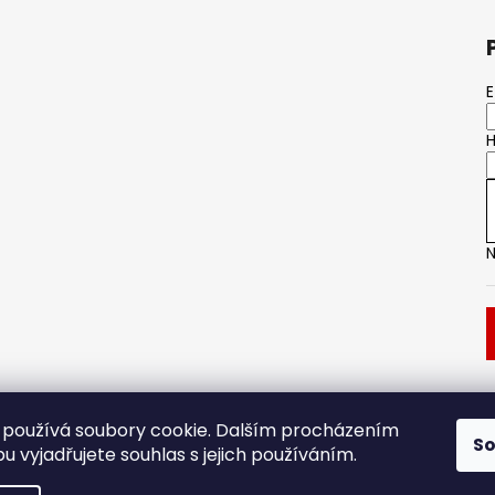
ý
p
i
s
E
u
H
N
Dveřní kování
Stavební pouzdro
používá soubory cookie. Dalším procházením
S
 vyjadřujete souhlas s jejich používáním.