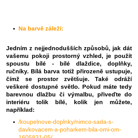
Na barvě záleží:
Jedním z nejjednodušších způsobů, jak dát
vašemu pokoji prostorný vzhled, je použít
spoustu bílé - bílé dlaždice, doplňky,
ručníky. Bílá barva totiž přirozeně ustupuje,
čímž se prostor zvětšuje. Také odráží
veškeré dostupné světlo. Pokud máte tedy
barevnou dlažbu či výmalbu, přiveďte do
interiéru tolik bílé, kolik jen můžete,
například:
/koupelnove-doplnky/nimco-sada-s-
davkovacem-a-poharkem-bila-omi-om-
1605831-05/