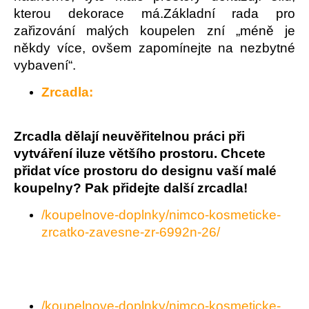
kterou dekorace má.Základní rada pro
a
zařizování malých koupelen zní „méně je
j
někdy více, ovšem zapomínejte na nezbytné
í
vybavení“.
t
?
Zrcadla:
Zrcadla dělají neuvěřitelnou práci při
vytváření iluze většího prostoru. Chcete
HLEDAT
přidat více prostoru do designu vaší malé
koupelny? Pak přidejte další zrcadla!
/koupelnove-doplnky/nimco-kosmeticke-
D
zrcatko-zavesne-zr-6992n-26/
o
p
o
r
u
/koupelnove-doplnky/nimco-kosmeticke-