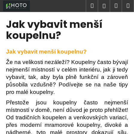
K
Přejít
Hledat
Náku
M
Přihlášen
na
o
obsah
Zpět
Zpět
košík
š
Jak vybavit menší
í
C
koupelnu?
k
o
p
Jak vybavit menší koupelnu?
o
Že na velikosti nezáleží? Koupelny často bývají
t
nejmenší místností v celém interiéru, jak ji tedy
ř
vybavit, tak, aby byla plně funkční a zároveň
e
působila vzdušně? Podívejte se na naše tipy
b
pro malé koupelny.
u
j
Přestože jsou koupelny často nejmenší
e
místností v domě, není důvod je proto přehlížet!
t
Od tradičních koupelen a venkovských variací,
e
přes moderní mramorové koupelny, divoké a
n
nádherné, tyto malé prostory dokazují sílu,