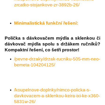
č
zrcatko-stojankove-zr-3892b-26/
u
j
e
m
Minimalistická funkční řešení:
e
Polička s dávkovačem mýdla a sklenkou či
dávkovač mýdla spolu s držákem ručníků?
Kompaktní řešení, co šetři prostor!
/pevne-drzaky/drzak-rucniku-505-mm-neo-
bemeta-104204125/
/koupelnove-doplnky/nimco-policka-s-
davkovacem-a-sklenkou-keira-ixi-ke-x360-
5831w-26/