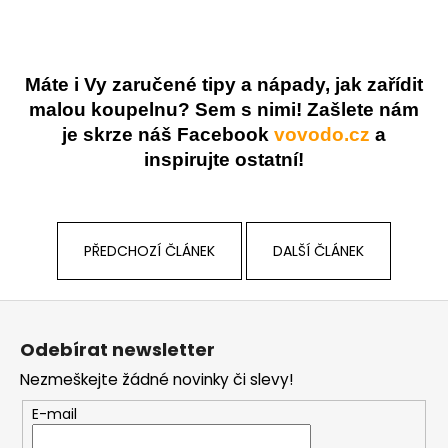
Máte i Vy zaručené tipy a nápady, jak zařídit
malou koupelnu? Sem s nimi! Zašlete nám
je skrze náš Facebook
vovodo.cz
a
inspirujte ostatní!
PŘEDCHOZÍ ČLÁNEK
DALŠÍ ČLÁNEK
Z
á
Odebírat newsletter
p
Nezmeškejte žádné novinky či slevy!
a
t
E-mail
í