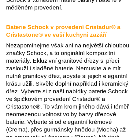
č
u
měděném provedení.
j
e
m
Baterie Schock v provedení Cristadur® a
e
Cristastone® ve vaší kuchyni zazáří
Nezapomínejme však ani na největší chloubou
značky Schock, a to originální kompozitní
materiály. Ekluzivní granitové dřezy si přeci
zaslouží i sladěné baterie. Nemusíte ale mít
nutně granitový dřez, abyste si jejich elegantní
krásu užili. Skvěle doplní například i keramický
dřez. Vyberte si z naší nabídky baterie Schock
ve špičkovém provedení Cristadur® a
Cristastone®. To vám krom jiného dává i téměř
neomezenou volnost volby barvy dřezové
baterie. Vyberte si od elegantní krémové
(Crema), přes gurmánsky hnědou (Mocha) až