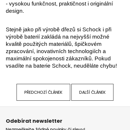
- vysokou funkčnost, praktičnost i originální
design.
Stejně jako při výrobě dřezů si Schock i při
výrobě baterií zakládá na nejvyšší možné
kvalitě použitých materiálů, špičkovém
zpracování, inovativních technologiích a
maximální spokojenosti zákazníků. Pokud
vsadíte na baterie Schock, neuděláte chybu!
PŘEDCHOZÍ ČLÁNEK
DALŠÍ ČLÁNEK
Z
á
Odebírat newsletter
p
Nezmeškejte žádné novinky či slevy!