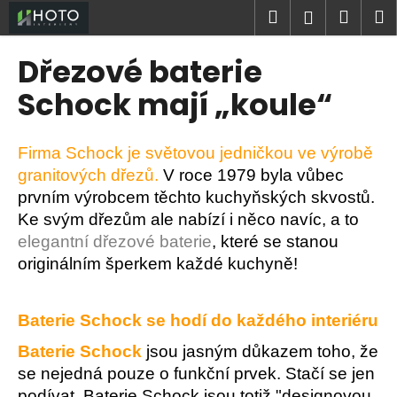
K
Přejít
Hledat
Náku
M
Přihlášen
na
o
obsah
Zpět
Zpět
košík
š
Dřezové baterie
í
C
Schock mají „koule“
k
o
p
Firma Schock je světovou jedničkou ve výrobě
o
granitových dřezů.
V roce 1979 byla vůbec
t
prvním výrobcem těchto kuchyňských skvostů.
ř
Ke svým dřezům ale nabízí i něco navíc, a to
e
elegantní dřezové baterie
, které se stanou
b
originálním šperkem každé kuchyně!
u
j
Baterie Schock se hodí do každého interiéru
e
t
Baterie
Schock
jsou jasným důkazem toho, že
e
se nejedná pouze o funkční prvek. Stačí se jen
n
podívat. Baterie Schock jsou totiž "designovou