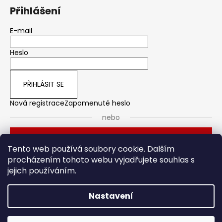
Přihlášení
E-mail
Heslo
PŘIHLÁSIT SE
Nová registrace
Zapomenuté heslo
nebo
Přihlásit se přes Seznam
Tento web používá soubory cookie. Dalším
procházením tohoto webu vyjadřujete souhlas s
jejich používáním.
Dveřní kování
Stavební pouzdro
Nastavení
Vytvořil Shoptet