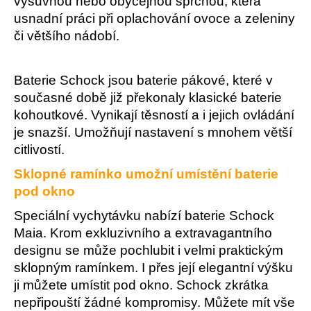
výsuvnou nebo obyčejnou sprchou, která
usnadní práci při oplachování ovoce a zeleniny
či většího nádobí.
Baterie Schock jsou baterie pákové, které v
současné době již překonaly klasické baterie
kohoutkové. Vynikají těsností a i jejich ovládání
je snazší. Umožňují nastavení s mnohem větší
citlivostí.
Sklopné ramínko umožní umístění baterie
pod okno
Speciální vychytávku nabízí baterie Schock
Maia. Krom exkluzivního a extravagantního
designu se může pochlubit i velmi praktickým
sklopným ramínkem. I přes její elegantní výšku
ji můžete umístit pod okno. Schock zkrátka
nepřipouští žádné kompromisy. Můžete mít vše