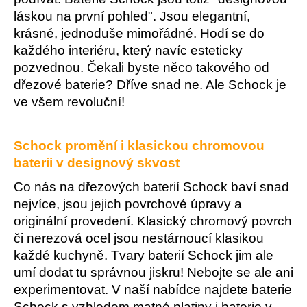
a
láskou na první pohled". Jsou elegantní,
j
krásné, jednoduše mimořádné. Hodí se do
í
každého interiéru, který navíc esteticky
t
pozvednou. Čekali byste něco takového od
dřezové baterie? Dříve snad ne. Ale Schock je
?
ve všem revoluční!
Schock promění i klasickou chromovou
HLEDAT
baterii v designový skvost
Co nás na dřezových baterií Schock baví snad
nejvíce, jsou jejich povrchové úpravy a
D
originální provedení. Klasický chromový povrch
o
či nerezová ocel jsou nestárnoucí klasikou
p
každé kuchyně. Tvary baterií Schock jim ale
o
umí dodat tu správnou jiskru! Nebojte se ale ani
r
experimentovat. V naší nabídce najdete baterie
u
Schock s vzhledem matné platiny i baterie v