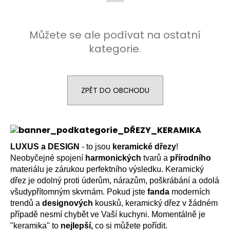
a
j
Můžete se ale podívat na ostatní
í
kategorie.
t
?
ZPĚT DO OBCHODU
HLEDAT
LUXUS a DESIGN
- to jsou
keramické dřezy
!
Neobyčejné spojení
harmonických
tvarů a
přírodního
D
materiálu je zárukou perfektního výsledku. Keramický
o
dřez je odolný proti úderům, nárazům, poškrábání a odolá
p
všudypřítomným skvrnám. Pokud jste
fanda
moderních
o
trendů a
designových
kousků, keramický dřez v žádném
r
případě nesmí chybět ve Vaší kuchyni. Momentálně je
u
"keramika" to
nejlepší,
co si můžete pořídit.