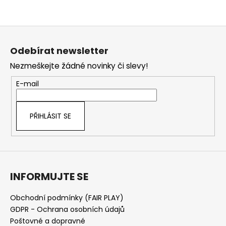
č
u
j
Z
e
á
m
Odebírat newsletter
p
e
Nezmeškejte žádné novinky či slevy!
a
t
E-mail
í
PŘIHLÁSIT SE
INFORMUJTE SE
Obchodní podmínky (FAIR PLAY)
GDPR - Ochrana osobních údajů
Poštovné a dopravné