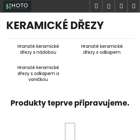
K
Přejít
Hledat
Náku
M
Přihlášen
na
o
obsah
Zpět
Zpět
košík
š
KERAMICKÉ DŘEZY
í
C
k
o
Hranaté keramické
Hranaté keramické
p
dřezy s nádobou
dřezy s odkapem
o
t
Hranaté keramické
ř
dřezy s odkapem a
vaničkou
e
b
u
Produkty teprve připravujeme.
j
e
t
e
n