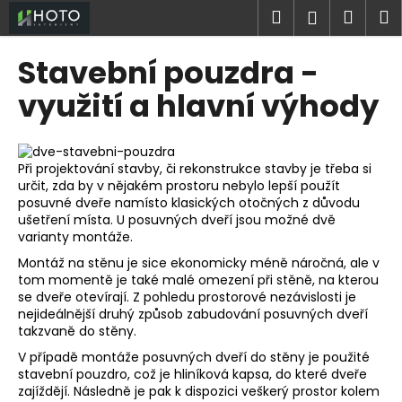
K
Přejít
Hledat
Náku
M
Přihlášen
na
o
obsah
Zpět
Zpět
košík
š
Stavební pouzdra -
í
C
využití a hlavní výhody
k
o
p
o
Při projektování stavby, či rekonstrukce stavby je třeba si
t
určit, zda by v nějakém prostoru nebylo lepší použít
posuvné dveře namísto klasických otočných z důvodu
ř
ušetření místa. U posuvných dveří jsou možné dvě
e
varianty montáže.
b
Montáž na stěnu je sice ekonomicky méně náročná, ale v
u
tom momentě je také malé omezení při stěně, na kterou
se dveře otevírají. Z pohledu prostorové nezávislosti je
j
nejideálnější druhý způsob zabudování posuvných dveří
e
takzvaně do stěny.
t
V případě montáže posuvných dveří do stěny je použité
e
stavební pouzdro
, což je hliníková kapsa, do které dveře
zajíždějí. Následně je pak k dispozici veškerý prostor kolem
n