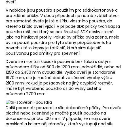
dveří.
a
V nabídce jsou
pouzdra s použitím pro sádrokartonové
a
j
pro zděné příčky
. V obou případech je nutné zvětšit otvor
í
pro samotné dveře ještě o šířku vlastního pouzdra, do
kterého křídlo dveří vjíždí. V případě SDK příčky tvoří kapsa
t
pouzdra rošt, na který se pak šroubují SDK desky stejně
?
jako na hliníkové profily. Pokud by příčka byla zděná, mělo
by se použít pouzdro pro tyto stěny přizpůsobené. Na
povrchu této kapsy je totiž síť, která simuluje síť
používanou pod omítky pro zpevnění.
Dveře se montují klasické posuvné bez falcu s čistým
HLEDAT
průchodem šířky od 600 do 1200 mm jednokřídlé, nebo od
1250 do 2450 mm dvoukřídlé. Výška dveří je standardně
1970 mm, ale je možné dodat ze sériové výroby výšku
2100 mm. Pokud je požadavek na jiný atypický rozměr,
může být vyrobeno pouzdro až do výšky čistého
D
průchodu 2700 mm.
o
p
Další parametr pouzdra je síla dokončené příčky. Pro dveře
o
ploché nebo skleněné je možné použít
pouzdro na
r
dokončenou příčku 100 mm
. V případě, že mají dveře
u
prosklení a kolem něj rámečky, které vystupují nad sílu