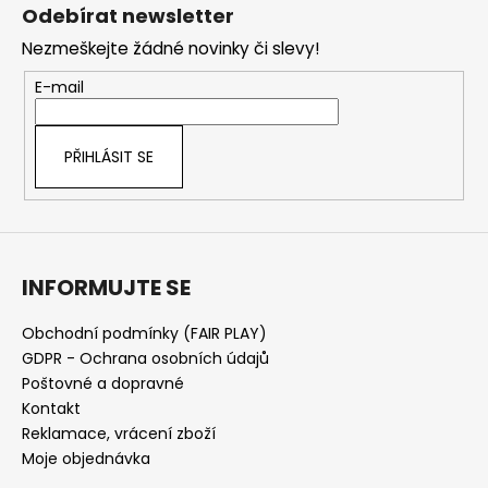
á
Odebírat newsletter
p
Nezmeškejte žádné novinky či slevy!
a
t
E-mail
í
PŘIHLÁSIT SE
INFORMUJTE SE
Obchodní podmínky (FAIR PLAY)
GDPR - Ochrana osobních údajů
Poštovné a dopravné
Kontakt
Reklamace, vrácení zboží
Moje objednávka