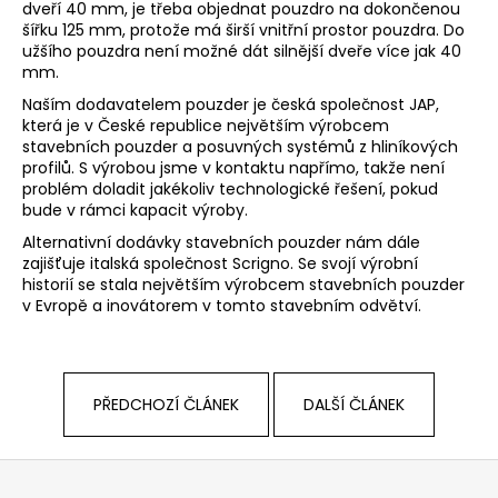
č
dveří 40 mm, je třeba objednat
pouzdro na dokončenou
u
šířku 125 mm
, protože má širší vnitřní prostor pouzdra. Do
j
užšího pouzdra není možné dát silnější dveře více jak 40
mm.
e
m
Naším dodavatelem pouzder je česká společnost
JAP
,
e
která je v České republice největším výrobcem
stavebních pouzder a posuvných systémů z hliníkových
profilů. S výrobou jsme v kontaktu napřímo, takže není
problém doladit jakékoliv technologické řešení, pokud
bude v rámci kapacit výroby.
Alternativní dodávky stavebních pouzder nám dále
zajišťuje italská společnost
Scrigno
. Se svojí výrobní
historií se stala největším výrobcem stavebních pouzder
v Evropě a inovátorem v tomto stavebním odvětví.
PŘEDCHOZÍ ČLÁNEK
DALŠÍ ČLÁNEK
Z