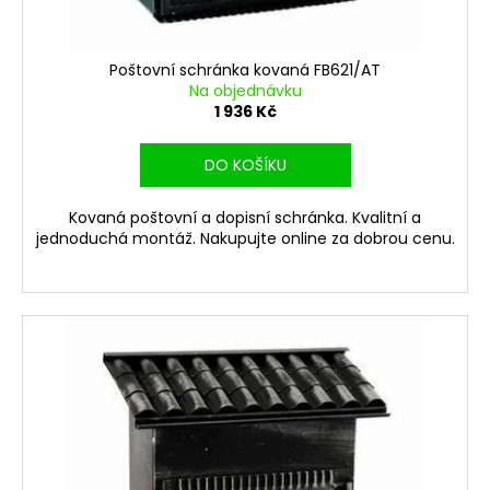
č
u
j
Poštovní schránka kovaná FB621/AT
e
Na objednávku
m
1 936 Kč
e
DO KOŠÍKU
Kovaná poštovní a dopisní schránka. Kvalitní a
jednoduchá montáž. Nakupujte online za dobrou cenu.