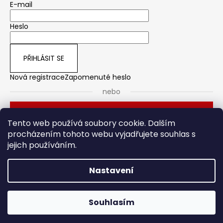
E-mail
Heslo
PŘIHLÁSIT SE
Nová registrace
Zapomenuté heslo
nebo
Přihlásit se přes Seznam
Tento web používá soubory cookie. Dalším
procházením tohoto webu vyjadřujete souhlas s
jejich používáním.
Dveřní kování
Stavební pouzdro
Nastavení
Vytvořil Shoptet
Souhlasím
Copyright 2026
HOTO
. Všechna práva vyhrazena.