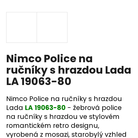
a
j
í
t
?
Nimco Police na
ručníky s hrazdou Lada
HLEDAT
LA 19063-80
D
Nimco Police na ručníky s hrazdou
o
Lada
LA 19063-80
- žebrová police
p
na ručníky s hrazdou ve stylovém
o
romantickém retro designu,
r
u
vyrobená z mosazi, starobylý vzhled