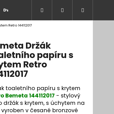
Hledat
Přihlášení
Nákupní
Dveře a zárubně
Kontakt
Blog
Rady
ytem Retro 144112017
košík
meta Držák
aletního papíru s
ytem Retro
4112017
ák toaletního papíru s krytem
ro Bemeta 144112017
- stylový
ro držák s krytem, s úchytem na
, vyroben v česané bronzové