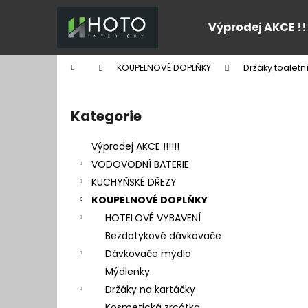
K
Přejít
na
o
Výprodej AKCE !!
obsah
Zpět
Zpět
š
do
do
í
Domů
KOUPELNOVÉ DOPLŇKY
Držáky toaletn
k
obchodu
obchodu
P
o
Kategorie
Přeskočit
s
kategorie
t
Výprodej AKCE !!!!!!
r
VODOVODNÍ BATERIE
a
KUCHYŇSKÉ DŘEZY
n
KOUPELNOVÉ DOPLŇKY
n
HOTELOVÉ VYBAVENÍ
í
Bezdotykové dávkovače
p
Dávkovače mýdla
a
Mýdlenky
n
Držáky na kartáčky
e
Kosmetická zrcátka