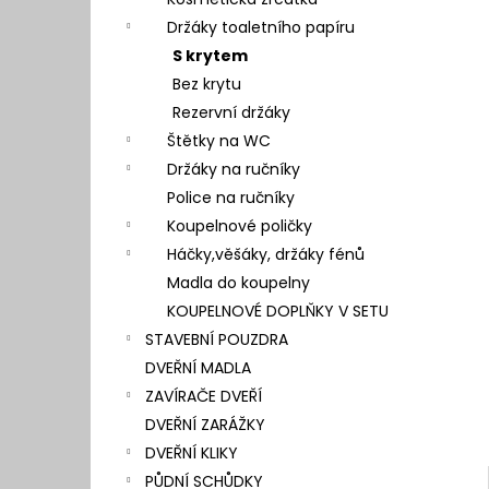
l
Držáky toaletního papíru
S krytem
Bez krytu
Rezervní držáky
Štětky na WC
Držáky na ručníky
Police na ručníky
Koupelnové poličky
Háčky,věšáky, držáky fénů
Madla do koupelny
KOUPELNOVÉ DOPLŇKY V SETU
STAVEBNÍ POUZDRA
DVEŘNÍ MADLA
ZAVÍRAČE DVEŘÍ
DVEŘNÍ ZARÁŽKY
DVEŘNÍ KLIKY
PŮDNÍ SCHŮDKY