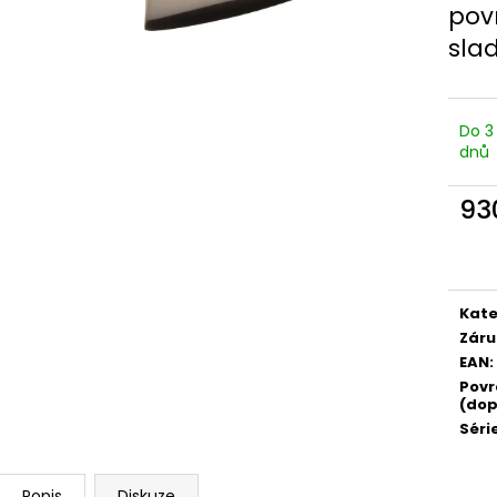
pov
slad
Do 3
dnů
93
Měr
cena
Kate
Záru
EAN
:
Povr
(dop
Séri
Popis
Diskuze