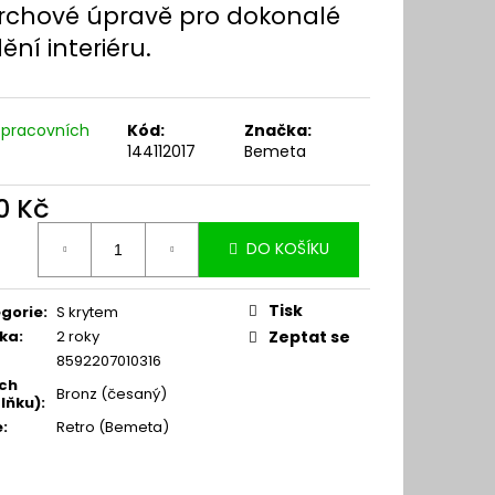
rchové úpravě pro dokonalé
ění interiéru.
 pracovních
Kód:
Značka:
144112017
Bemeta
0 Kč
ná
DO KOŠÍKU
:
Tisk
gorie
:
S krytem
ka
:
2 roky
Zeptat se
8592207010316
ch
Bronz (česaný)
lňku)
:
e
:
Retro (Bemeta)