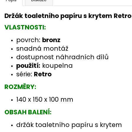
Držák toaletního papíru s krytem Retr
VLASTNOSTI:
povrch:
bronz
snadná montáž
dostupnost náhradních dílů
použití:
koupelna
série:
Retro
ROZMĚRY:
140 x 150 x 100 mm
OBSAH BALENÍ:
držák toaletního papíru s krytem