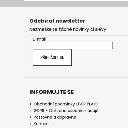
Z
á
Odebírat newsletter
p
Nezmeškejte žádné novinky či slevy!
a
t
E-mail
í
PŘIHLÁSIT SE
INFORMUJTE SE
Obchodní podmínky (FAIR PLAY)
GDPR - Ochrana osobních údajů
Poštovné a dopravné
Kontakt