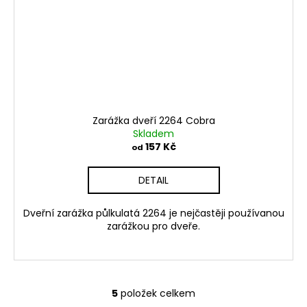
Zarážka dveří 2264 Cobra
Skladem
157 Kč
od
DETAIL
Dveřní zarážka půlkulatá 2264 je nejčastěji používanou
zarážkou pro dveře.
5
položek celkem
O