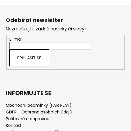
v
Z
l
á
á
Odebírat newsletter
d
p
a
Nezmeškejte žádné novinky či slevy!
a
c
t
E-mail
í
í
p
r
PŘIHLÁSIT SE
v
k
y
v
ý
INFORMUJTE SE
p
i
s
Obchodní podmínky (FAIR PLAY)
u
GDPR - Ochrana osobních údajů
Poštovné a dopravné
Kontakt