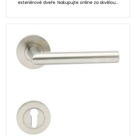
č
exteriérové dveře. Nakupujte online za skvělou...
u
j
e
m
e