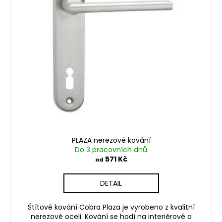
d
r
a
u
o
j
k
d
í
t
u
t
ů
k
?
t
ů
HLEDAT
PLAZA nerezové kování
Do 3 pracovních dnů
D
571 Kč
od
o
p
DETAIL
o
r
Štítové kování Cobra Plaza je vyrobeno z kvalitní
u
nerezové oceli. Kování se hodí na interiérové a