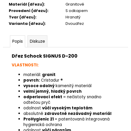
Materiál (dřezu)
:
Granitové
Provedení (dřezu)
:
S odkapem
Tvar (dřezu)
:
Hranatý
Varianta (dřezu)
:
Dvoudřez
Popis
Diskuze
Dřez Schock SIGNUS D-200
VLASTNOSTI:
materiál:
granit
povrch:
Cristadur ®
vysoce odolný
kamenitý materiál
velmi jemný, hladký povrch
odperlovací efekt
= nečistoty snadno
odtečou pryč
odolnost
vůči vysokým teplotám
absolutně
zdravotně nezávadný materiál
ProHygienic 21
= patentovaná integrovaná
hygienická ochrana
odolnost
vůči nárazům