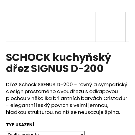
a
j
í
t
?
SCHOCK kuchyňský
dřez SIGNUS D-200
HLEDAT
Dřez Schock SIGNUS D-200 - rovný a sympatický
design prostorného dvoudřezu s odkapovou
D
plochou v několika brilantních barvách Cristadur
o
- elegantní lesklý povrch s velmi jemnou,
p
hladkou strukturou, na níž se neusazuje špína.
o
r
TYP USAZENÍ
u