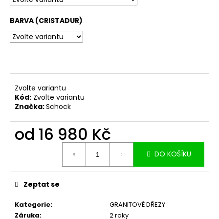
č
u
BARVA (CRISTADUR)
j
e
m
e
Zvolte variantu
Kód:
Zvolte variantu
Značka:
Schock
od
16 980 Kč
Měrná
DO KOŠÍKU
cena:
Zeptat se
Kategorie
:
GRANITOVÉ DŘEZY
Záruka
:
2 roky