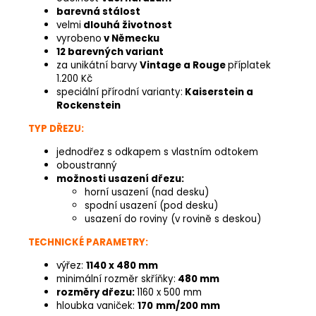
barevná stálost
velmi
dlouhá životnost
vyrobeno
v Německu
12 barevných variant
za unikátní barvy
Vintage a Rouge
příplatek
1.200 Kč
speciální přírodní varianty:
Kaiserstein a
Rockenstein
TYP DŘEZU:
jednodřez s odkapem s vlastním odtokem
oboustranný
možnosti usazení dřezu:
horní usazení (nad desku)
spodní usazení (pod desku)
usazení do roviny (v rovině s deskou)
TECHNICKÉ PARAMETRY:
výřez:
1140 x 480 mm
minimální rozměr skříňky:
480 mm
rozměry dřezu:
1160 x 500 mm
hloubka vaniček:
170
mm/200 mm