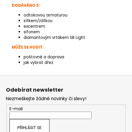
DODÁVÁNO S:
odtokovou armaturou
sítkem/zátkou
excentrem
sifonem
diamantovým vrtákem SB Light
MŮŽE SE HODIT:
poštovné a doprava
jak vybrat dřez
Z
á
Odebírat newsletter
p
Nezmeškejte žádné novinky či slevy!
a
t
E-mail
í
PŘIHLÁSIT SE