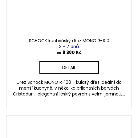
SCHOCK kuchyňský dřez MONO R-100
3 - 7 dnů
8 380 Kč
od
DETAIL
Dřez Schock MONO R-100 - kulatý dřez ideální do
menší kuchyně, v několika brilantních barvách
Cristadur - elegantní lesklý povrch s velmi jemnou,...