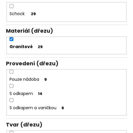
č
u
j
Schock
29
e
m
Materiál (dřezu)
e
Granitové
29
Provedení (dřezu)
Pouze nádoba
9
S odkapem
14
S odkapem a vaničkou
6
Tvar (dřezu)