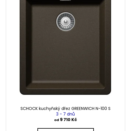
p
i
s
p
r
o
d
u
k
t
ů
SCHOCK kuchyňský dřez GREENWICH N-100 S
3 - 7 dnů
9 710 Kč
od