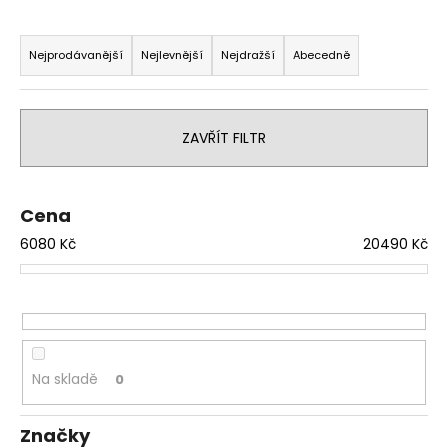
a
Ř
j
a
Nejprodávanější
Nejlevnější
Nejdražší
Abecedně
í
z
t
e
?
n
ZAVŘÍT FILTR
í
p
r
Cena
HLEDAT
o
6080
Kč
20490
Kč
d
u
k
D
o
t
p
ů
Na skladě
0
o
r
u
Značky