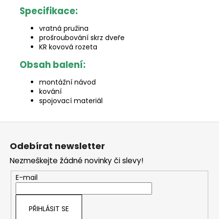
Specifikace:
vratná pružina
prošroubování skrz dveře
KR kovová rozeta
Obsah balení:
montážní návod
kování
spojovací materiál
Z
á
Odebírat newsletter
p
Nezmeškejte žádné novinky či slevy!
a
t
E-mail
í
PŘIHLÁSIT SE