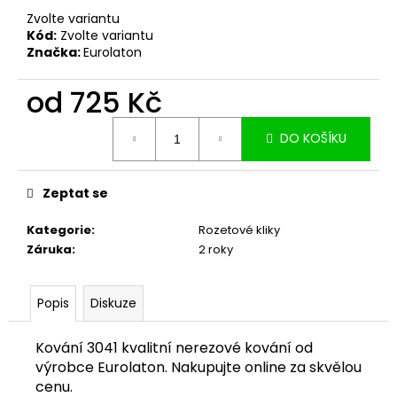
č
Zvolte variantu
u
Kód:
Zvolte variantu
j
Značka:
Eurolaton
e
m
od
725 Kč
e
Měrná
DO KOŠÍKU
cena:
Zeptat se
Kategorie
:
Rozetové kliky
Záruka
:
2 roky
Popis
Diskuze
Kování 3041 kvalitní nerezové kování od
výrobce Eurolaton. Nakupujte online za skvělou
cenu.