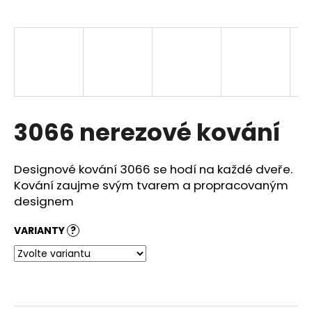
a
j
í
t
?
3066 nerezové kování
HLEDAT
Designové kování 3066 se hodí na každé dveře.
Kování zaujme svým tvarem a propracovaným
designem
D
VARIANTY
?
o
p
o
r
u