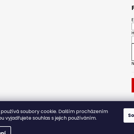
s
u
E
H
N
Dveřní kování
Stavební pouzdro
používá soubory cookie. Dalším procházením
S
 vyjadřujete souhlas s jejich používáním.
.
ní