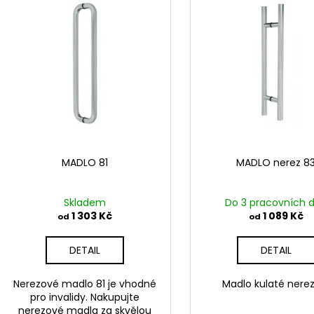
í
p
p
i
r
s
o
p
d
r
u
o
k
d
t
u
ů
k
MADLO 81
MADLO nerez 8
t
ů
Skladem
Do 3 pracovních 
1 303 Kč
1 089 Kč
od
od
DETAIL
DETAIL
Nerezové madlo 81 je vhodné
Madlo kulaté nere
pro invalidy. Nakupujte
nerezové madla za skvělou