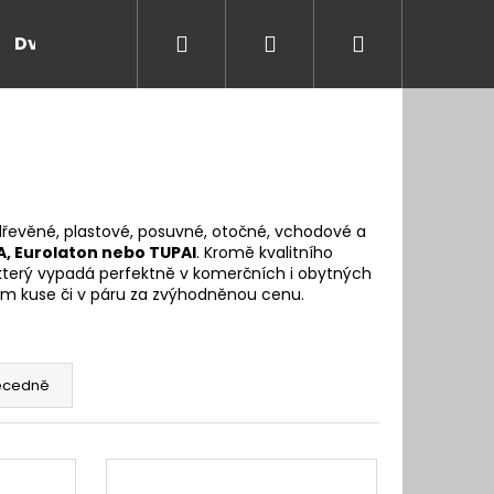
Hledat
Přihlášení
Nákupní
Dveře a zárubně
Kontakt
Blog
Rady
košík
dřevěné, plastové, posuvné, otočné, vchodové a
, Eurolaton nebo TUPAI
. Kromě kvalitního
, který vypadá perfektně v komerčních i obytných
om kuse či v páru za zvýhodněnou cenu.
ecedně