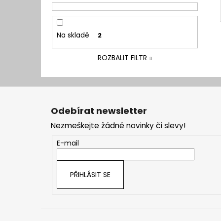
Na skladě
2
ROZBALIT FILTR
Z
á
Odebírat newsletter
p
Nezmeškejte žádné novinky či slevy!
a
t
E-mail
í
PŘIHLÁSIT SE