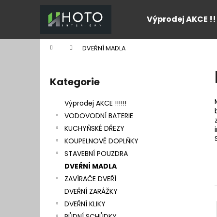
K
Přejít
na
o
Výprodej AKCE !!
obsah
Zpět
Zpět
š
do
do
í
Domů
DVEŘNÍ MADLA
k
obchodu
obchodu
P
o
Kategorie
Přeskočit
s
kategorie
t
Výprodej AKCE !!!!!!
r
VODOVODNÍ BATERIE
a
KUCHYŇSKÉ DŘEZY
n
KOUPELNOVÉ DOPLŇKY
n
STAVEBNÍ POUZDRA
í
DVEŘNÍ MADLA
p
ZAVÍRAČE DVEŘÍ
a
DVEŘNÍ ZARÁŽKY
n
DVEŘNÍ KLIKY
e
PŮDNÍ SCHŮDKY