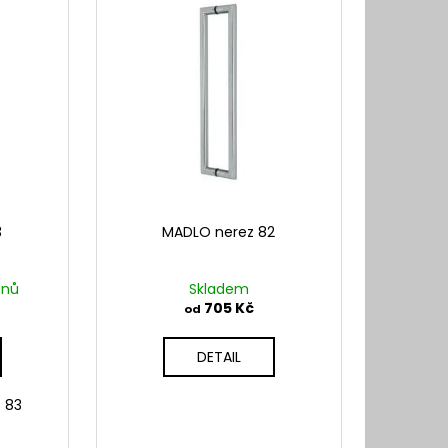
3
MADLO nerez 82
dnů
Skladem
705 Kč
od
DETAIL
z 83