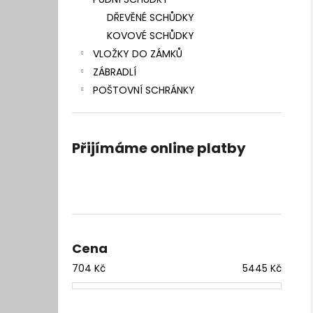
l
DŘEVĚNÉ SCHŮDKY
KOVOVÉ SCHŮDKY
VLOŽKY DO ZÁMKŮ
ZÁBRADLÍ
POŠTOVNÍ SCHRÁNKY
Přijímáme online platby
Cena
704
Kč
5445
Kč