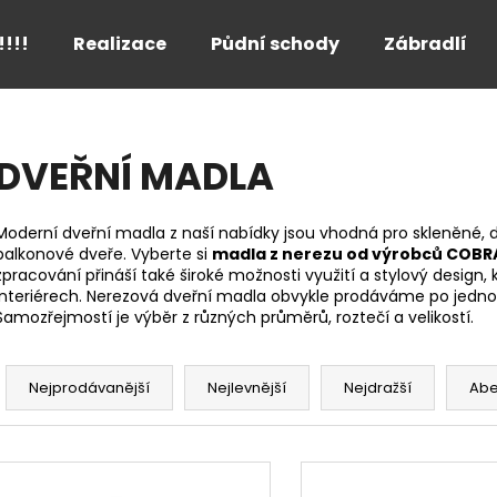
!!!!
Realizace
Půdní schody
Zábradlí
Co potřebujete najít?
DVEŘNÍ MADLA
HLEDAT
Moderní dveřní madla z naší nabídky jsou vhodná pro skleněné, 
balkonové dveře. Vyberte si
madla z nerezu od výrobců COBRA
zpracování přináší také široké možnosti využití a stylový design
interiérech. Nerezová dveřní madla obvykle prodáváme po jedn
Doporučujeme
Samozřejmostí je výběr z různých průměrů, roztečí a velikostí.
Ř
a
Nejprodávanější
Nejlevnější
Nejdražší
Ab
z
e
V
n
ý