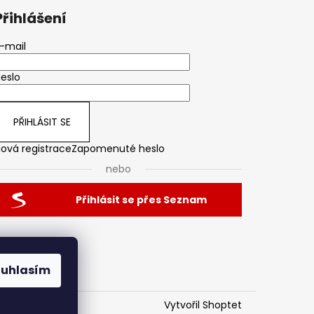
Přihlášení
-mail
eslo
PŘIHLÁSIT SE
ová registrace
Zapomenuté heslo
nebo
Přihlásit se přes Seznam
ouhlasím
Vytvořil Shoptet