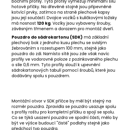
bočními profily. Tyto profily vymezují minimální sílu
hotové příčky. Na dřevěné stojně jsou připevněné
kotvící prvky, zatímco na straně plechové kapsy
jsou její součástí. Dvojice vozíků s kuličkovými ložisky
má nosnost
120 kg
. Vozíky jsou vybaveny šrouby,
závěsným třmenem a dorazem pro montáž dveří.
Pouzdro do sádrokartonu (SDK)
má základní
plechový bok z jednoho kusu plechu se svislým
žebrováním s rozestupem 100 mm, stejně jako
pouzdro do zdi. Namísto sítě jsou zde však navíc
profily ve vodorovné poloze z pozinkovaného plechu
o síle 0,6 mm. Tyto profily slouží k upevnění
sádrokartonových tabulí pomocí šroubů, které jsou
dodávány spolu s pouzdrem.
Montážní otvor v SDK příčce by měl být stejný na
rozměr pouzdra. Zpravidla se pouzdro usazuje spolu
s profily roštu pro kompletní příčku a spojí se spolu.
Co se týká usazení pouzdra ve spodní části, mělo by
být ve výšce budoucí "čisté" podlahy stejně jako
předchozí typ pouzdra.