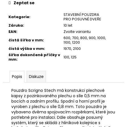
Zeptat se
STAVEBNÍ POUZDRA
Kategorie
:
PRO POSUVNÉ DVEŘE
Záruka
:
10 let
EAN
:
Zvolte variantu
600
,
700
,
800
,
900
,
1000
,
čistá šířka v mm
:
1100
,
1200
čistá výška v mm
:
1970, 2100
šiřka dokončené příčky v
100
,
125
mm
:
Popis
Diskuze
Pouzdro Scrigno Stech má konstrukci plechové
kapsy z pozinkovaného plechu o síle 0,5 mm na
bocích a zadním profilu. Spodní a horní profil je
vyroben z plechu o síle 0,8 mm. Toto pouzdro je
vybaveno dvěma spojovacím rozpěrkami, které jsou
potřebné pro instalaci. Dále obsahuje posuvný
systém, který se skládá z hliníkové kolejnice s