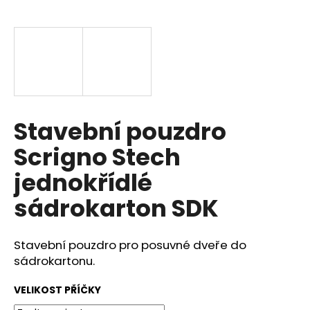
a
j
í
t
?
Stavební pouzdro
Scrigno Stech
HLEDAT
jednokřídlé
sádrokarton SDK
D
o
Stavební pouzdro pro posuvné dveře do
p
sádrokartonu.
o
r
VELIKOST PŘÍČKY
u