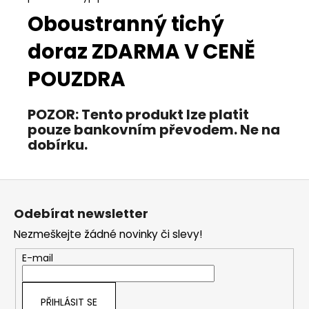
Oboustranný tichý
doraz ZDARMA V CENĚ
POUZDRA
POZOR:
Tento produkt lze platit
pouze bankovním převodem. Ne na
dobírku.
Z
á
Odebírat newsletter
p
Nezmeškejte žádné novinky či slevy!
a
t
E-mail
í
PŘIHLÁSIT SE