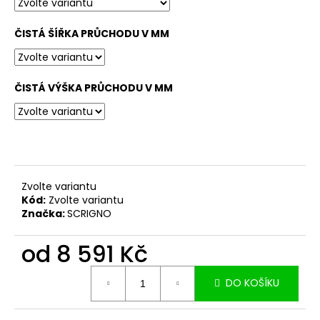
č
u
j
ČISTÁ ŠÍŘKA PRŮCHODU V MM
e
m
e
ČISTÁ VÝŠKA PRŮCHODU V MM
Zvolte variantu
Kód:
Zvolte variantu
Značka:
SCRIGNO
od
8 591 Kč
Měrná
DO KOŠÍKU
cena: