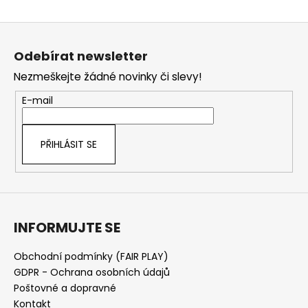
Z
á
Odebírat newsletter
p
Nezmeškejte žádné novinky či slevy!
a
t
E-mail
í
PŘIHLÁSIT SE
INFORMUJTE SE
Obchodní podmínky (FAIR PLAY)
GDPR - Ochrana osobních údajů
Poštovné a dopravné
Kontakt