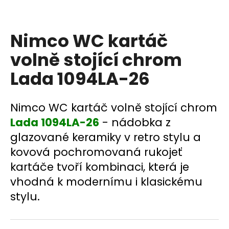
a
j
Nimco WC kartáč
í
t
volně stojící chrom
?
Lada 1094LA-26
Nimco WC kartáč volně stojící chrom
HLEDAT
Lada 1094LA-26
- nádobka z
glazované keramiky v retro stylu a
kovová pochromovaná rukojeť
D
kartáče tvoří kombinaci, která je
o
vhodná k modernímu i klasickému
p
stylu.
o
r
u