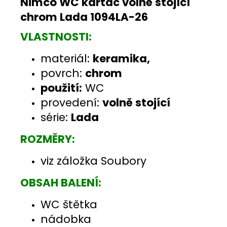
Nimco WC kartáč volně stojící
chrom Lada 1094LA-26
VLASTNOSTI:
materiál:
keramika,
povrch:
chrom
použití:
WC
provedení:
volně stojící
série:
Lada
ROZMĚRY:
viz záložka Soubory
OBSAH BALENÍ:
WC štětka
nádobka