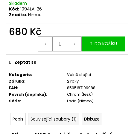
č
Skladem
u
Kód:
1094LA-26
j
Značka:
Nimco
e
m
680 Kč
e
Měrná
DO KOŠÍKU
cena:
Zeptat se
Kategorie
:
Volně stojící
Záruka
:
2 roky
EAN
:
8595187109988
Povrch (doplňku)
:
Chrom (lesk)
Série
:
Lada (Nimco)
Popis
Související soubory (1)
Diskuze