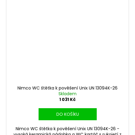
Nimco WC štětka k pověšení Unix UN 13094K-26
Skladem
1 031 Kč
DO KOŠÍKU
Nimco WC štětka k pověšení Unix UN 13094K-26 -
vysoká keramická nádobka a WC kartáč s rukojetí z