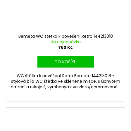
Bemeta WC štětka k pověšení Retro 144213018
Na objednávku
760 Kč
DO KOŠÍKU
WC štětka k pověšení Retro Bemeta 144213018 -
stylová bílá WC štětka ve skleněné misce, s úchytem
na zeď a rukojetí, vyrobenými ve zlato/chromované...