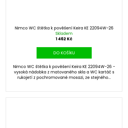
Nimco WC štětka k pověšení Keira KE 22094W-26
Skladem
1 462 Kč
DO KOŠÍKU
Nimco WC štětka k pověšení Keira KE 22094W-26 -
vysoká nádobka z matovaného skla a WC kartáč s
rukojetí z pochromované mosazi, ze stejného...