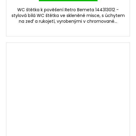
WC štětka k pověšení Retro Bemeta 144313012 -
stylová bílá WC štětka ve skleněné misce, s úchytem
na zeď a rukojetí, vyrobenými v chromované...