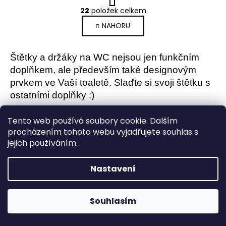
O
r
22
položek celkem
v
á
NAHORU
l
n
k
á
o
d
v
Štětky a držáky na WC nejsou jen funkčním
a
á
doplňkem, ale především také designovým
c
n
í
prvkem ve Vaší toaletě. Slaďte si svoji štětku s
í
p
ostatními doplňky :)
r
v
Tento web používá soubory cookie. Dalším
k
procházením tohoto webu vyjadřujete souhlas s
y
jejich používáním.
v
ý
Z
Nastavení
p
á
i
Odebírat newsletter
s
p
Souhlasím
u
Nezmeškejte žádné novinky či slevy!
a
t
E-mail