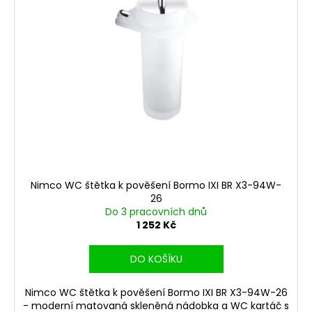
r
ů
a
o
j
d
í
u
t
k
?
t
ů
HLEDAT
Nimco WC štětka k pověšení Bormo IXI BR X3-94W-
26
Do 3 pracovních dnů
D
1 252 Kč
o
p
DO KOŠÍKU
o
r
Nimco WC štětka k pověšení Bormo IXI BR X3-94W-26
u
- moderní matovaná skleněná nádobka a WC kartáč s