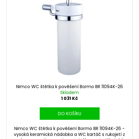
Nimco WC štětka k pověšení Bormo BR 11094K-26
Skladem
1 031 Kč
DO KOŠÍKU
Nimco WC štětka k pověšení Bormo BR 11094K-26 -
vysoká keramická nádobka a WC kartáč s rukojetí z