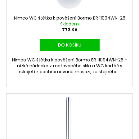
Nimco WC štětka k pověšení Bormo BR 11094WN-26
Skladem
773 Kč
DO KOŠÍKU
Nimco WC štětka k pověšení Bormo BR 11094WN-26 -
nízká nádobka z matovaného skla a WC kartáč s
rukojetí z pochromované mosazi, ze stejného...