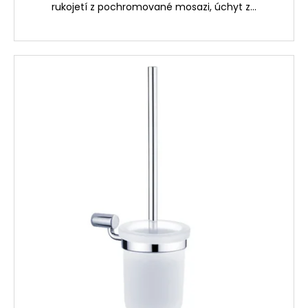
č
rukojetí z pochromované mosazi, úchyt z...
u
j
e
m
e