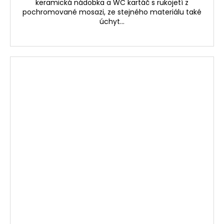
keramická nádobka a WC kartáč s rukojetí z
pochromované mosazi, ze stejného materiálu také
úchyt...