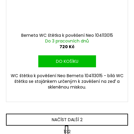
Bemeta WC štětka k pověšení Neo 104113015
Do 3 pracovních dnů
720 Kč
DO KOŠÍKU
WC štětka k pověšení Neo Bemeta 104113015 - bílá WC
štětka se stojánkem určeným k zavěšení na zeď a
skleněnou miskou.
NAČÍST DALŠÍ 2
S
1
2
t