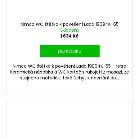
Nimco WC štětka k pověšení Lada 19094K-65
Skladem
1 634 Kč
DO KOŠÍKU
Nimco WC štětka k pověšení Lada 19094K-65 - retro
keramická nádobka a WC kartáč s rukojetí z mosazi, ze
stejného materiálu také úchyt k navrtání do...