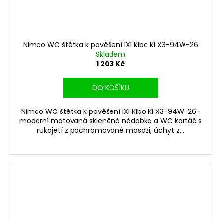
Nimco WC štětka k pověšení IXI Kibo Ki X3-94W-26
Skladem
1 203 Kč
DO KOŠÍKU
Nimco WC štětka k pověšení IXI Kibo Ki X3-94W-26-
moderní matovaná skleněná nádobka a WC kartáč s
rukojetí z pochromované mosazi, úchyt z...