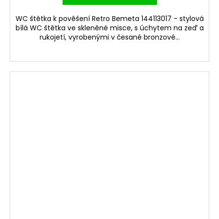
WC štětka k pověšení Retro Bemeta 144113017 - stylová
bílá WC štětka ve skleněné misce, s úchytem na zeď a
rukojetí, vyrobenými v česané bronzové...