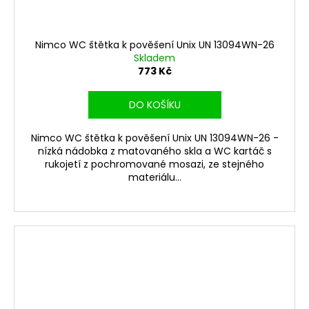
Nimco WC štětka k pověšení Unix UN 13094WN-26
Skladem
773 Kč
DO KOŠÍKU
Nimco WC štětka k pověšení Unix UN 13094WN-26 -
nízká nádobka z matovaného skla a WC kartáč s
rukojetí z pochromované mosazi, ze stejného
materiálu...