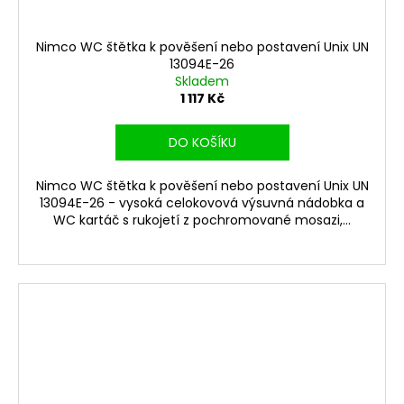
Nimco WC štětka k pověšení nebo postavení Unix UN
13094E-26
Skladem
1 117 Kč
DO KOŠÍKU
Nimco WC štětka k pověšení nebo postavení Unix UN
13094E-26 - vysoká celokovová výsuvná nádobka a
WC kartáč s rukojetí z pochromované mosazi,...