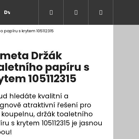
Hledat
Přihlášení
Nákupní
Dveře a zárubně
Kontakt
Blog
Rady
o papíru s krytem 105112315
košík
meta Držák
aletního papíru s
ytem 105112315
ud hledáte kvalitní a
gnově atraktivní řešení pro
i koupelnu, držák toaletního
ru s krytem 105112315 je jasnou
bou!