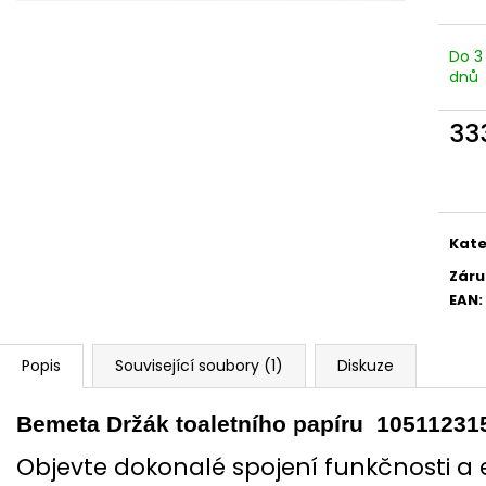
Do 3
dnů
33
Měr
cena
Kate
Záru
EAN
:
Popis
Související soubory (1)
Diskuze
Bemeta Držák toaletního papíru 10511231
Objevte dokonalé spojení funkčnosti a