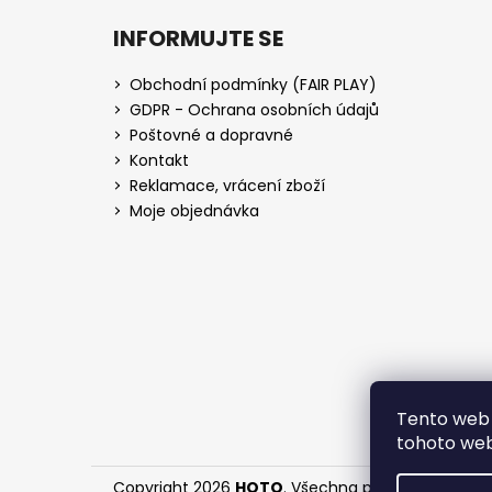
INFORMUJTE SE
Obchodní podmínky (FAIR PLAY)
GDPR - Ochrana osobních údajů
Poštovné a dopravné
Kontakt
Reklamace, vrácení zboží
Moje objednávka
Tento web 
tohoto webu
Copyright 2026
HOTO
. Všechna práva vyhrazena