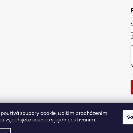
E
H
N
Dveřní kování
Stavební pouzdro
používá soubory cookie. Dalším procházením
S
 vyjadřujete souhlas s jejich používáním.
.