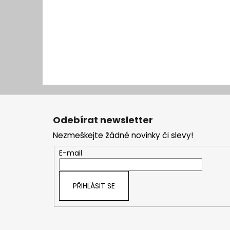
Z
á
Odebírat newsletter
p
Nezmeškejte žádné novinky či slevy!
a
t
E-mail
í
PŘIHLÁSIT SE