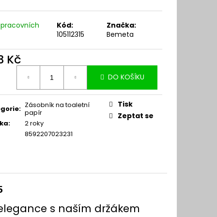
 pracovních
Kód:
Značka:
105112315
Bemeta
3 Kč
ná
DO KOŠÍKU
:
Tisk
Zásobník na toaletní
gorie
:
papír
Zeptat se
ka
:
2 roky
8592207023231
5
 elegance s naším držákem