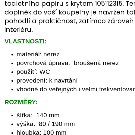
toaletního papíru s krytem 105112315. T
doplněk do vaší koupelny je navržen ta
pohodlí a praktičnost, zatímco zároveň
interiéru.
VLASTNOSTI:
materiál: nerez
povrchová úprava: broušená nerez
použití: WC
provedení: k navrtání
vhodné do veřejných i velmi frekventova
ROZMĚRY:
šířka: 140 mm
výška: 80 / 190 mm
hloubka: 100 mm