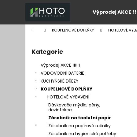
K
Přejít
na
o
Výprodej AKCE !!
obsah
Zpět
Zpět
š
do
do
í
Domů
KOUPELNOVÉ DOPLŇKY
HOTELOVÉ VYB
k
obchodu
obchodu
P
o
Kategorie
Přeskočit
s
kategorie
t
Výprodej AKCE !!!!!!
r
VODOVODNÍ BATERIE
a
KUCHYŇSKÉ DŘEZY
n
KOUPELNOVÉ DOPLŇKY
n
HOTELOVÉ VYBAVENÍ
í
Dávkovače mýdla, pěny,
p
dezinfekce
a
Zásobník na toaletní papír
n
Zásobník na papírové ručníky
e
Zásobník na hygienické potřeby