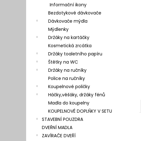
l
Informační ikony
Bezdotykové dávkovače
Dávkovače mýdla
Mýdlenky
Držáky na kartáčky
Kosmetická zrcátka
Držáky toaletního papíru
Štětky na WC
Držáky na ručníky
Police na ručníky
Koupelnové poličky
Háčky,věšáky, držáky fénů
Madla do koupelny
KOUPELNOVÉ DOPLŇKY V SETU
STAVEBNÍ POUZDRA
DVEŘNÍ MADLA
ZAVÍRAČE DVEŘÍ