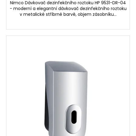
č
Nimco Dávkovač dezinfekčního roztoku HP 9531-DR-04
u
- moderní a elegantní dávkovač dezinfekčního roztoku
j
v metalické stříbrné barvě, objem zásobníku...
e
m
e