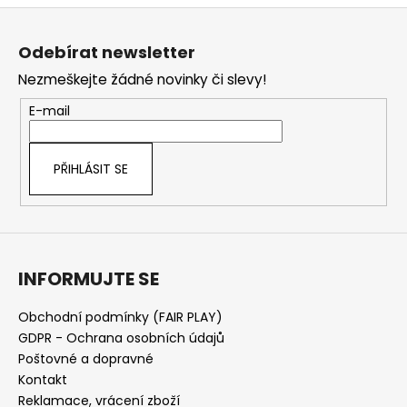
v
Z
l
á
á
Odebírat newsletter
d
p
a
Nezmeškejte žádné novinky či slevy!
a
c
t
E-mail
í
í
p
r
PŘIHLÁSIT SE
v
k
y
v
ý
INFORMUJTE SE
p
i
s
Obchodní podmínky (FAIR PLAY)
u
GDPR - Ochrana osobních údajů
Poštovné a dopravné
Kontakt
Reklamace, vrácení zboží