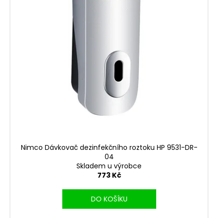
k
p
a
t
r
j
ů
o
í
d
t
u
?
k
t
ů
HLEDAT
Nimco Dávkovač dezinfekčního roztoku HP 9531-DR-
D
04
o
Skladem u výrobce
p
773 Kč
o
r
DO KOŠÍKU
u