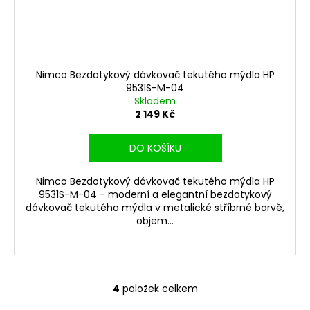
Nimco Bezdotykový dávkovač tekutého mýdla HP
9531S-M-04
Skladem
2 149 Kč
DO KOŠÍKU
Nimco Bezdotykový dávkovač tekutého mýdla HP
9531S-M-04 - moderní a elegantní bezdotykový
dávkovač tekutého mýdla v metalické stříbrné barvě,
objem...
4
položek celkem
O