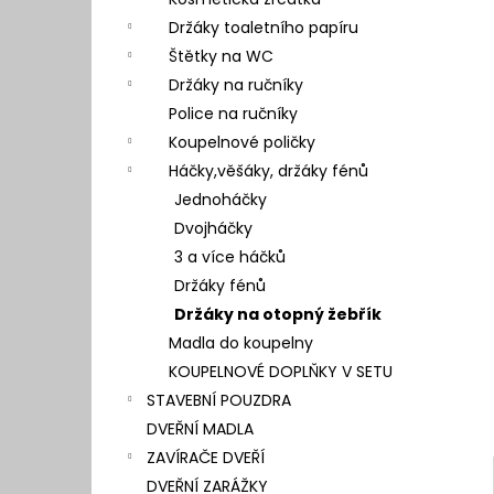
l
Držáky toaletního papíru
Štětky na WC
Držáky na ručníky
Police na ručníky
Koupelnové poličky
Háčky,věšáky, držáky fénů
Jednoháčky
Dvojháčky
3 a více háčků
Držáky fénů
Držáky na otopný žebřík
Madla do koupelny
KOUPELNOVÉ DOPLŇKY V SETU
STAVEBNÍ POUZDRA
DVEŘNÍ MADLA
ZAVÍRAČE DVEŘÍ
DVEŘNÍ ZARÁŽKY