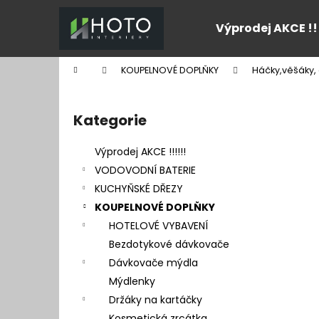
K
Přejít
na
o
Výprodej AKCE !!
obsah
Zpět
Zpět
š
do
do
í
Domů
KOUPELNOVÉ DOPLŇKY
Háčky,věšáky, 
k
obchodu
obchodu
P
o
Kategorie
Přeskočit
s
kategorie
t
Výprodej AKCE !!!!!!
r
VODOVODNÍ BATERIE
a
KUCHYŇSKÉ DŘEZY
n
KOUPELNOVÉ DOPLŇKY
n
HOTELOVÉ VYBAVENÍ
í
Bezdotykové dávkovače
p
Dávkovače mýdla
a
Mýdlenky
n
Držáky na kartáčky
e
Kosmetická zrcátka