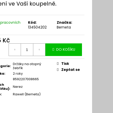
ení ve Vaší koupelně.
 pracovních
Kód:
Značka:
134504202
Bemeta
5 Kč
ná
DO KOŠÍKU
:
Tisk
Držáky na otopný
gorie
:
žebřík
Zeptat se
ka
:
2 roky
8592207008665
ch
Nerez
lňku)
:
e
:
Rawell (Bemeta)