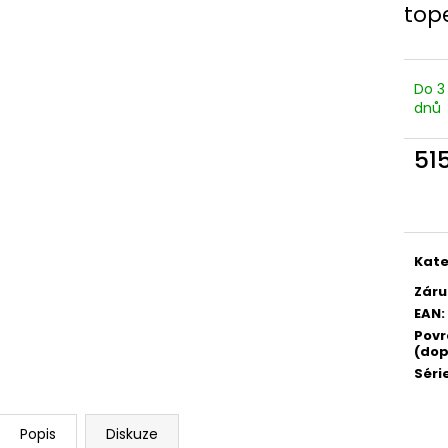
top
Do 3
dnů
51
Měr
cena
Kate
Záru
EAN
:
Povr
(dop
Séri
Popis
Diskuze