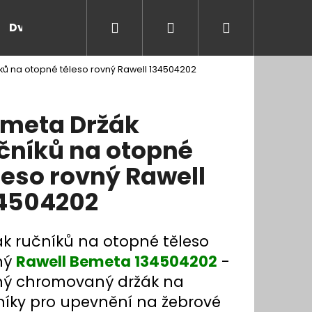
Hledat
Přihlášení
Nákupní
Dveře a zárubně
Kontakt
Blog
Rady
ků na otopné těleso rovný Rawell 134504202
košík
meta Držák
čníků na otopné
leso rovný Rawell
4504202
ák ručníků na otopné těleso
ný
Rawell Bemeta 134504202
-
ný chromovaný držák na
níky pro upevnění na žebrové