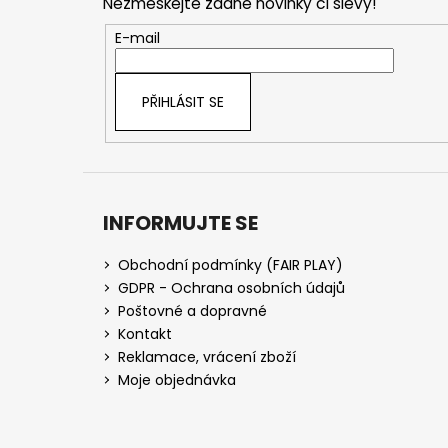
Nezmeškejte žádné novinky či slevy!
a
t
E-mail
í
PŘIHLÁSIT SE
INFORMUJTE SE
Obchodní podmínky (FAIR PLAY)
GDPR - Ochrana osobních údajů
Poštovné a dopravné
Kontakt
Reklamace, vrácení zboží
Moje objednávka