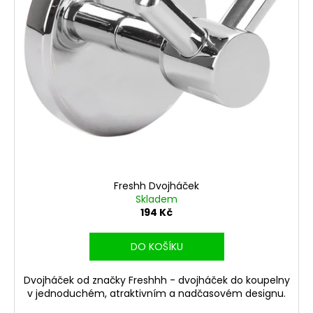
r
ů
a
o
j
d
í
u
t
k
?
t
ů
HLEDAT
Freshh Dvojháček
Skladem
194 Kč
D
o
DO KOŠÍKU
p
o
Dvojháček od značky Freshhh - dvojháček do koupelny
r
v jednoduchém, atraktivním a nadčasovém designu.
u