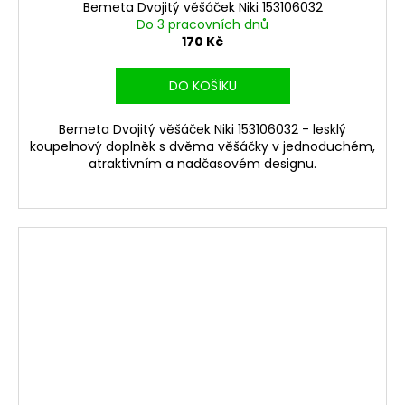
Bemeta Dvojitý věšáček Niki 153106032
Do 3 pracovních dnů
170 Kč
DO KOŠÍKU
Bemeta Dvojitý věšáček Niki 153106032 - lesklý
koupelnový doplněk s dvěma věšáčky v jednoduchém,
atraktivním a nadčasovém designu.