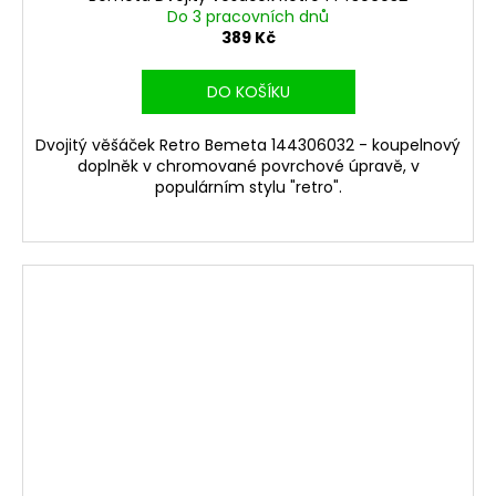
Do 3 pracovních dnů
389 Kč
DO KOŠÍKU
Dvojitý věšáček Retro Bemeta 144306032 - koupelnový
doplněk v chromované povrchové úpravě, v
populárním stylu "retro".