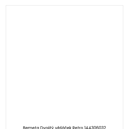
Bemeta Dvojitý věšáček Retro 144306032