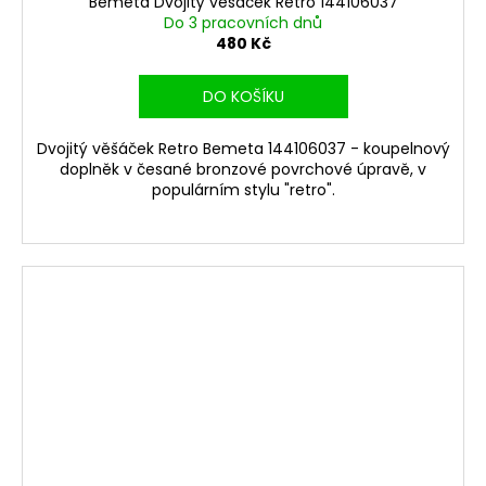
Bemeta Dvojitý věšáček Retro 144106037
Do 3 pracovních dnů
480 Kč
DO KOŠÍKU
Dvojitý věšáček Retro Bemeta 144106037 - koupelnový
doplněk v česané bronzové povrchové úpravě, v
populárním stylu "retro".