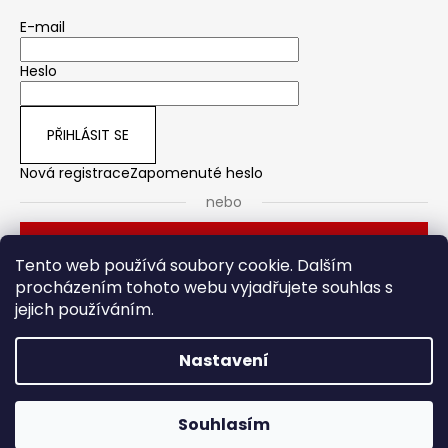
E-mail
Heslo
PŘIHLÁSIT SE
Nová registrace
Zapomenuté heslo
nebo
Přihlásit se přes Seznam
Tento web používá soubory cookie. Dalším
procházením tohoto webu vyjadřujete souhlas s
jejich používáním.
Dveřní kování
Stavební pouzdro
Nastavení
Vytvořil Shoptet
Souhlasím
Copyright 2026
HOTO
. Všechna práva vyhrazena.