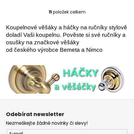
11
položek celkem
O
v
l
Koupelnové věšáky a háčky na ručníky stylově
á
doladí Vaši koupelnu. Pověste si své ručníky a
d
osušky na značkové věšáky
a
od českého výrobce Bemeta a Nimco
c
í
p
r
v
k
y
v
Z
ý
á
p
Odebírat newsletter
p
i
Nezmeškejte žádné novinky či slevy!
a
s
u
E-mail