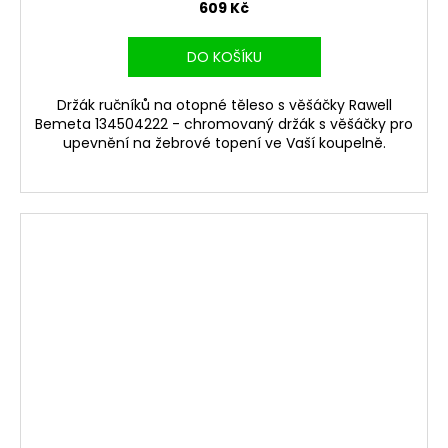
609 Kč
DO KOŠÍKU
Držák ručníků na otopné těleso s věšáčky Rawell
Bemeta 134504222 - chromovaný držák s věšáčky pro
upevnění na žebrové topení ve Vaší koupelně.