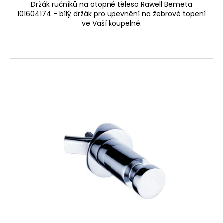
č
Držák ručníků na otopné těleso Rawell Bemeta
u
101604174 - bílý držák pro upevnění na žebrové topení
j
ve Vaší koupelně.
e
m
e