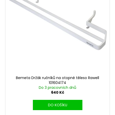
k
p
a
t
r
j
ů
o
í
d
t
u
?
k
t
ů
HLEDAT
Bemeta Držák ručníků na otopné těleso Rawell
D
101604174
o
Do 3 pracovních dnů
p
640 Kč
o
r
DO KOŠÍKU
u