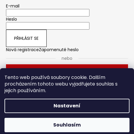
E-mail
Heslo
PŘIHLÁSIT SE
Nová registrace
Zapomenuté heslo
nebo
Přihlásit se přes Seznam
Tento web používá soubory cookie. Dalším
procházením tohoto webu vyjadřujete souhlas s
jejich používáním.
Dveřní kování
Stavební pouzdro
Nastavení
Vytvořil Shoptet
Souhlasím
Copyright 2026
HOTO
. Všechna práva vyhrazena.