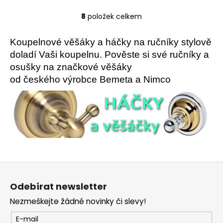
8
položek celkem
O
v
l
Koupelnové věšáky a háčky na ručníky stylově
á
doladí Vaši koupelnu. Pověste si své ručníky a
d
osušky na značkové věšáky
a
od českého výrobce Bemeta a Nimco
c
í
p
r
v
k
y
v
Z
ý
á
p
Odebírat newsletter
p
i
Nezmeškejte žádné novinky či slevy!
a
s
u
t
E-mail