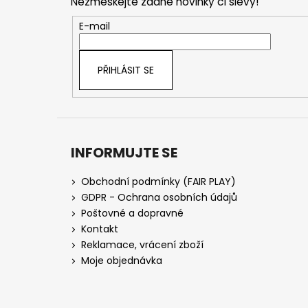
Nezmeškejte žádné novinky či slevy!
a
t
E-mail
í
PŘIHLÁSIT SE
INFORMUJTE SE
Obchodní podmínky (FAIR PLAY)
GDPR - Ochrana osobních údajů
Poštovné a dopravné
Kontakt
Reklamace, vrácení zboží
Moje objednávka