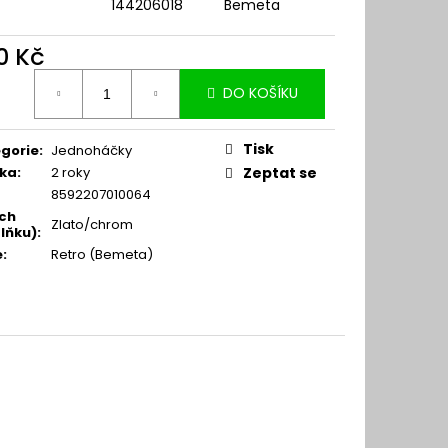
144206018
Bemeta
0 Kč
ná
DO KOŠÍKU
:
Tisk
gorie
:
Jednoháčky
ka
:
2 roky
Zeptat se
8592207010064
ch
Zlato/chrom
lňku)
:
e
:
Retro (Bemeta)