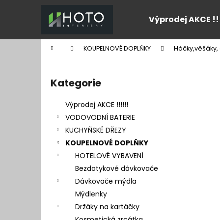
K
Přejít
na
o
Výprodej AKCE !!
obsah
Zpět
Zpět
š
do
do
í
Domů
KOUPELNOVÉ DOPLŇKY
Háčky,věšáky, 
k
obchodu
obchodu
P
o
Kategorie
Přeskočit
s
kategorie
t
Výprodej AKCE !!!!!!
r
VODOVODNÍ BATERIE
a
KUCHYŇSKÉ DŘEZY
n
KOUPELNOVÉ DOPLŇKY
n
HOTELOVÉ VYBAVENÍ
í
Bezdotykové dávkovače
p
Dávkovače mýdla
a
Mýdlenky
n
Držáky na kartáčky
e
Kosmetická zrcátka