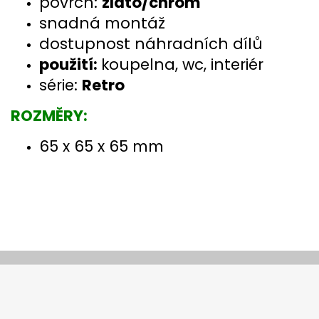
povrch:
zlato/chrom
snadná montáž
dostupnost náhradních dílů
použití:
koupelna, wc, interiér
série:
Retro
ROZMĚRY:
65 x 65 x 65 mm