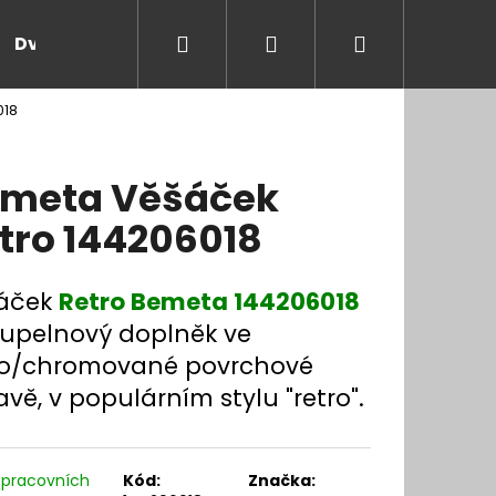
Hledat
Přihlášení
Nákupní
Dveře a zárubně
Kontakt
Blog
Rady
018
košík
meta Věšáček
tro 144206018
áček
Retro Bemeta 144206018
oupelnový doplněk ve
to/chromované povrchové
vě, v populárním stylu "retro".
 pracovních
Kód:
Značka: