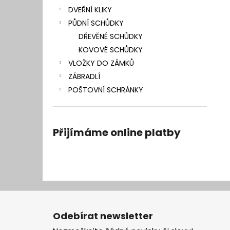
DVEŘNÍ KLIKY
PŮDNÍ SCHŮDKY
DŘEVĚNÉ SCHŮDKY
KOVOVÉ SCHŮDKY
VLOŽKY DO ZÁMKŮ
ZÁBRADLÍ
POŠTOVNÍ SCHRÁNKY
Přijímáme online platby
Z
á
Odebírat newsletter
p