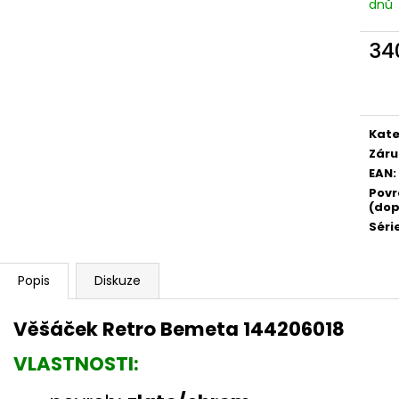
dnů
34
Měr
cena
Kate
Záru
EAN
:
Povr
(dop
Séri
Popis
Diskuze
Věšáček Retro Bemeta 144206018
VLASTNOSTI: