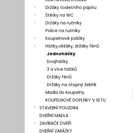
l
Držáky toaletního papíru
Štětky na WC
Držáky na ručníky
Police na ručníky
Koupelnové poličky
Háčky,věšáky, držáky fénů
Jednoháčky
Dvojháčky
3 a více háčků
Držáky fénů
Držáky na otopný žebřík
Madla do koupelny
KOUPELNOVÉ DOPLŇKY V SETU
STAVEBNÍ POUZDRA
DVEŘNÍ MADLA
ZAVÍRAČE DVEŘÍ
DVEŘNÍ ZARÁŽKY