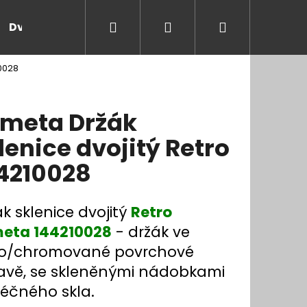
Hledat
Přihlášení
Nákupní
Dveře a zárubně
Kontakt
Blog
Rady
10028
košík
meta Držák
lenice dvojitý Retro
4210028
k sklenice dvojitý
Retro
eta 144210028
- držák ve
to/chromované povrchové
avě, se skleněnými nádobkami
léčného skla.