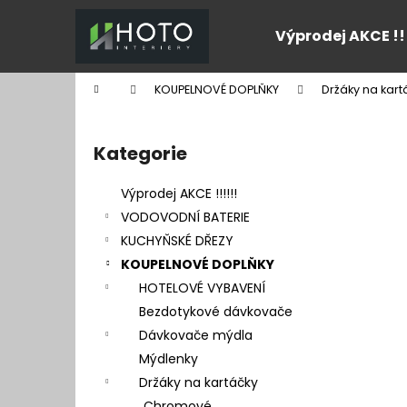
K
Přejít
na
o
Výprodej AKCE !!
obsah
Zpět
Zpět
š
do
do
í
Domů
KOUPELNOVÉ DOPLŇKY
Držáky na kart
k
obchodu
obchodu
P
o
Kategorie
Přeskočit
s
kategorie
t
Výprodej AKCE !!!!!!
r
VODOVODNÍ BATERIE
a
KUCHYŇSKÉ DŘEZY
n
KOUPELNOVÉ DOPLŇKY
n
HOTELOVÉ VYBAVENÍ
í
Bezdotykové dávkovače
p
Dávkovače mýdla
a
Mýdlenky
n
Držáky na kartáčky
e
Chromové