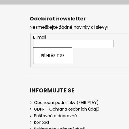
Z
á
Odebírat newsletter
p
Nezmeškejte žádné novinky či slevy!
a
t
E-mail
í
PŘIHLÁSIT SE
INFORMUJTE SE
Obchodní podmínky (FAIR PLAY)
GDPR - Ochrana osobních údajů
Poštovné a dopravné
Kontakt
Reklamace, vrácení zboží