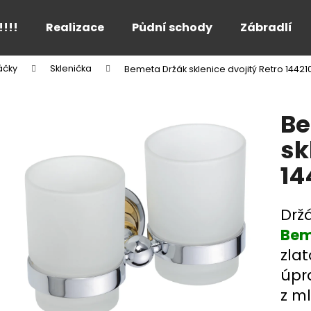
!!!!
Realizace
Půdní schody
Zábradlí
áčky
Sklenička
Bemeta Držák sklenice dvojitý Retro 1442
Co potřebujete najít?
Be
HLEDAT
sk
14
Doporučujeme
Držá
Bem
zla
úpr
z m