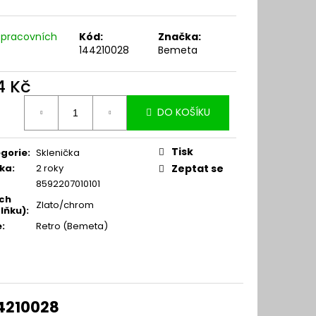
 pracovních
Kód:
Značka:
144210028
Bemeta
4 Kč
ná
DO KOŠÍKU
:
Tisk
gorie
:
Sklenička
ka
:
2 roky
Zeptat se
8592207010101
ch
Zlato/chrom
lňku)
:
e
:
Retro (Bemeta)
44210028