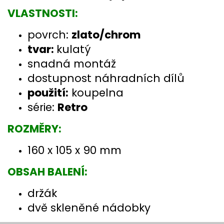
VLASTNOSTI:
povrch:
zlato/chrom
tvar:
kulatý
snadná montáž
dostupnost náhradních dílů
použití:
koupelna
série:
Retro
ROZMĚRY:
160 x 105 x 90 mm
OBSAH BALENÍ:
držák
dvě skleněné nádobky