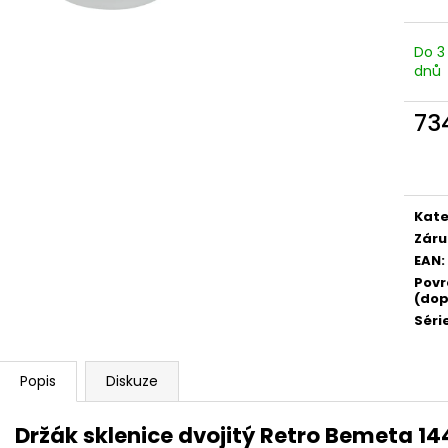
Do 3
dnů
73
Měr
cena
Kate
Záru
EAN
:
Povr
(dop
Séri
Popis
Diskuze
Držák sklenice dvojitý Retro Bemeta 1