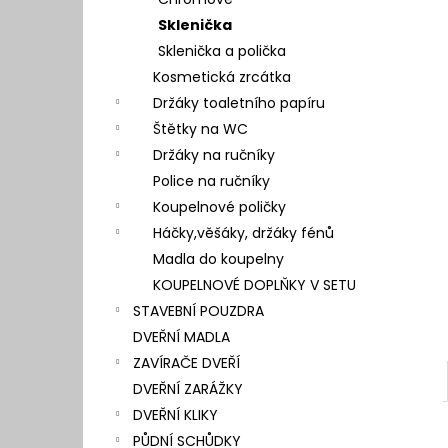
l
Sklenička
Sklenička a polička
Kosmetická zrcátka
Držáky toaletního papíru
Štětky na WC
Držáky na ručníky
Police na ručníky
Koupelnové poličky
Háčky,věšáky, držáky fénů
Madla do koupelny
KOUPELNOVÉ DOPLŇKY V SETU
STAVEBNÍ POUZDRA
DVEŘNÍ MADLA
ZAVÍRAČE DVEŘÍ
DVEŘNÍ ZARÁŽKY
DVEŘNÍ KLIKY
PŮDNÍ SCHŮDKY