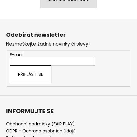
a
j
Z
í
á
t
Odebírat newsletter
p
?
Nezmeškejte žádné novinky či slevy!
a
t
E-mail
í
HLEDAT
PŘIHLÁSIT SE
D
o
INFORMUJTE SE
p
o
r
Obchodní podmínky (FAIR PLAY)
u
GDPR - Ochrana osobních údajů