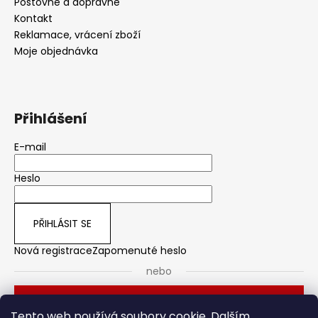
č
Poštovné a dopravné
u
Kontakt
j
Reklamace, vrácení zboží
e
Moje objednávka
m
e
Přihlášení
E-mail
Heslo
PŘIHLÁSIT SE
Nová registrace
Zapomenuté heslo
nebo
Přihlásit se přes Seznam
Tento web používá soubory cookie. Dalším