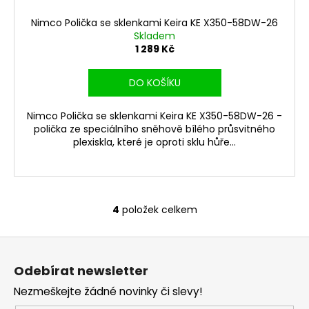
Nimco Polička se sklenkami Keira KE X350-58DW-26
Skladem
1 289 Kč
DO KOŠÍKU
Nimco Polička se sklenkami Keira KE X350-58DW-26 -
polička ze speciálního sněhově bílého průsvitného
plexiskla, které je oproti sklu hůře...
4
položek celkem
O
v
Z
l
á
á
Odebírat newsletter
d
p
a
Nezmeškejte žádné novinky či slevy!
a
c