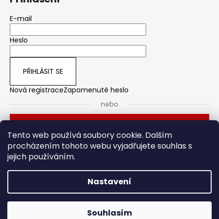
E-mail
Heslo
PŘIHLÁSIT SE
Nová registrace
Zapomenuté heslo
nebo
Přihlásit se přes Seznam
Tento web používá soubory cookie. Dalším
procházením tohoto webu vyjadřujete souhlas s
jejich používáním.
Dveřní kování
Stavební pouzdro
Nastavení
Vytvořil Shoptet
Souhlasím
Copyright 2026
HOTO
. Všechna práva vyhrazena.