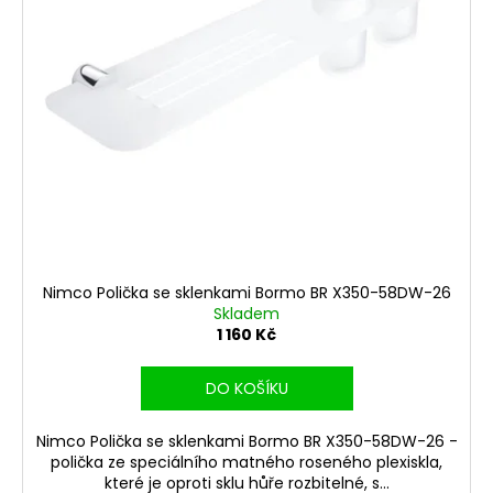
r
ů
a
o
j
d
í
u
t
k
?
t
ů
HLEDAT
Nimco Polička se sklenkami Bormo BR X350-58DW-26
Skladem
1 160 Kč
D
o
DO KOŠÍKU
p
o
Nimco Polička se sklenkami Bormo BR X350-58DW-26 -
r
polička ze speciálního matného roseného plexiskla,
u
které je oproti sklu hůře rozbitelné, s...