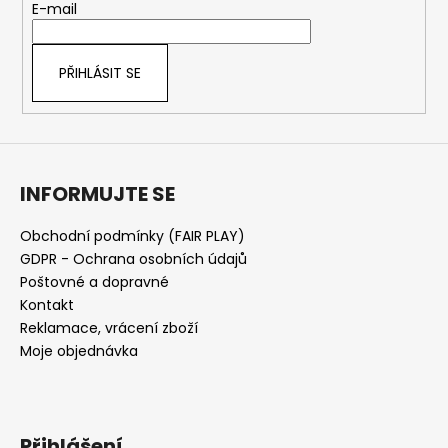
t
E-mail
í
í
p
r
PŘIHLÁSIT SE
v
k
y
v
ý
INFORMUJTE SE
p
i
s
Obchodní podmínky (FAIR PLAY)
u
GDPR - Ochrana osobních údajů
Poštovné a dopravné
Kontakt
Reklamace, vrácení zboží
Moje objednávka
Přihlášení