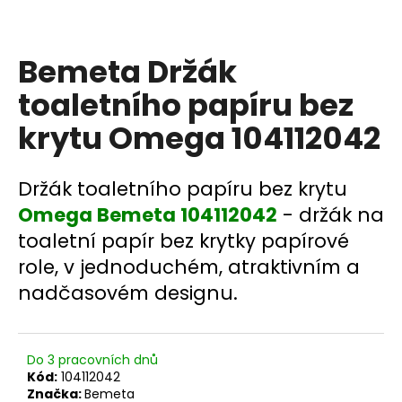
a
j
Bemeta Držák
í
t
toaletního papíru bez
?
krytu Omega 104112042
Držák toaletního papíru bez krytu
HLEDAT
Omega Bemeta 104112042
- držák na
toaletní papír bez krytky papírové
role, v jednoduchém, atraktivním a
D
nadčasovém designu.
o
p
o
Do 3 pracovních dnů
r
Kód:
104112042
u
Značka:
Bemeta