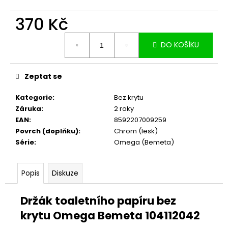
č
u
370 Kč
j
e
Měrná
m
DO KOŠÍKU
cena:
e
Zeptat se
Kategorie
:
Bez krytu
Záruka
:
2 roky
EAN
:
8592207009259
Povrch (doplňku)
:
Chrom (lesk)
Série
:
Omega (Bemeta)
Popis
Diskuze
Držák toaletního papíru bez
krytu Omega Bemeta 104112042