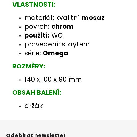
VLASTNOSTI:
materiál: kvalitní
mosaz
povrch:
chrom
použití:
WC
provedení: s krytem
série:
Omega
ROZMĚRY:
140 x 100 x 90 mm
OBSAH BALENÍ:
držák
Z
á
Odebírat newsletter