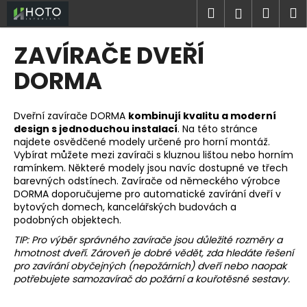
K
Přejít
Hledat
Náku
M
Přihlášen
na
o
obsah
Zpět
Zpět
košík
š
ZAVÍRAČE DVEŘÍ
í
C
DORMA
k
o
p
Dveřní zavírače DORMA
kombinují kvalitu a moderní
o
design s jednoduchou instalací
. Na této stránce
najdete osvědčené modely určené pro horní montáž.
t
Vybírat můžete mezi zavírači s kluznou lištou nebo horním
ř
ramínkem. Některé modely jsou navíc dostupné ve třech
e
barevných odstínech. Zavírače od německého výrobce
DORMA doporučujeme pro automatické zavírání dveří v
b
bytových domech, kancelářských budovách a
u
podobných objektech.
j
TIP: Pro výběr správného zavírače jsou důležité rozměry a
e
hmotnost dveří. Zároveň je dobré vědět, zda hledáte řešení
pro zavírání obyčejných (nepožárních) dveří nebo naopak
t
potřebujete samozavírač do požární a kouřotěsné sestavy.
e
Ř
n