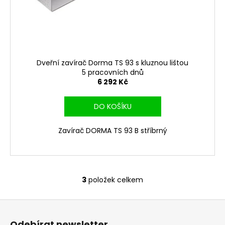
Dveřní zavírač Dorma TS 93 s kluznou lištou
5 pracovních dnů
6 292 Kč
DO KOŠÍKU
Zavírač DORMA TS 93 B stříbrný
3
položek celkem
O
v
Z
l
á
á
Odebírat newsletter