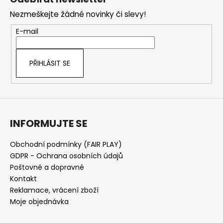
d
p
a
Nezmeškejte žádné novinky či slevy!
a
c
t
E-mail
í
í
p
r
PŘIHLÁSIT SE
v
k
y
v
ý
INFORMUJTE SE
p
i
s
Obchodní podmínky (FAIR PLAY)
u
GDPR - Ochrana osobních údajů
Poštovné a dopravné
Kontakt
Reklamace, vrácení zboží
Moje objednávka