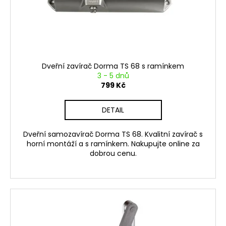
t
č
u
ů
j
e
m
e
Dveřní zavírač Dorma TS 68 s ramínkem
3 - 5 dnů
799 Kč
DETAIL
Dveřní samozavírač Dorma TS 68. Kvalitní zavírač s
horní montáží a s ramínkem. Nakupujte online za
dobrou cenu.