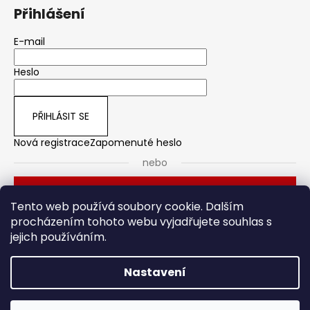
Přihlášení
E-mail
Heslo
PŘIHLÁSIT SE
Nová registrace
Zapomenuté heslo
nebo
Přihlásit se přes Seznam
Tento web používá soubory cookie. Dalším
procházením tohoto webu vyjadřujete souhlas s
jejich používáním.
Dveřní kování
Stavební pouzdro
Nastavení
Vytvořil Shoptet