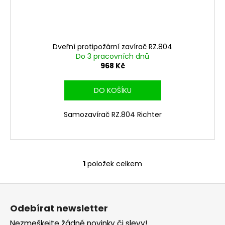
č
u
j
e
m
Dveřní protipožární zavírač RZ.804
e
Do 3 pracovních dnů
968 Kč
DO KOŠÍKU
Samozavírač RZ.804 Richter
1
položek celkem
O
v
Z
l
á
á
Odebírat newsletter
d
p
a
Nezmeškejte žádné novinky či slevy!