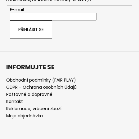
a
c
t
E-mail
í
í
p
r
PŘIHLÁSIT SE
v
k
y
v
ý
INFORMUJTE SE
p
i
s
Obchodní podmínky (FAIR PLAY)
u
GDPR - Ochrana osobních údajů
Poštovné a dopravné
Kontakt
Reklamace, vrácení zboží
Moje objednávka