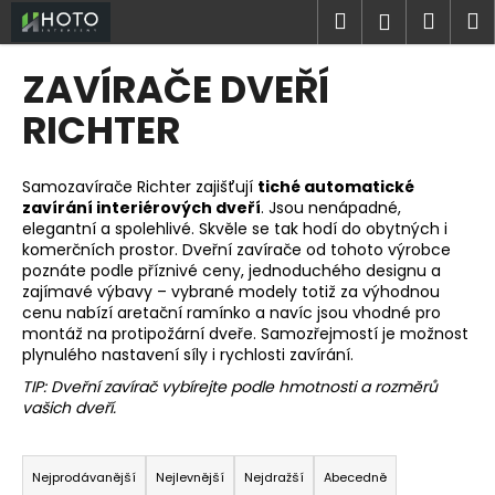
K
Přejít
Hledat
Náku
M
Přihlášen
na
o
obsah
Zpět
Zpět
košík
š
ZAVÍRAČE DVEŘÍ
í
C
RICHTER
k
o
p
Samozavírače Richter zajišťují
tiché automatické
o
zavírání interiérových dveří
. Jsou nenápadné,
elegantní a spolehlivé. Skvěle se tak hodí do obytných i
t
komerčních prostor. Dveřní zavírače od tohoto výrobce
ř
poznáte podle příznivé ceny, jednoduchého designu a
e
zajímavé výbavy – vybrané modely totiž za výhodnou
cenu nabízí aretační ramínko a navíc jsou vhodné pro
b
montáž na protipožární dveře. Samozřejmostí je možnost
u
plynulého nastavení síly i rychlosti zavírání.
j
TIP: Dveřní zavírač vybírejte podle hmotnosti a rozměrů
e
vašich dveří.
t
Ř
e
a
Nejprodávanější
Nejlevnější
Nejdražší
Abecedně
n