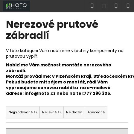
K
Přejít
Hledat
Náku
M
Přihlášen
na
o
obsah
Zpět
Zpět
košík
š
Nerezové prutové
í
C
zábradlí
k
o
p
V této kategorii Vám nabízíme všechny komponenty na
o
prutovou výplň.
t
Nabízíme Vám možnost montáže nerezového
ř
zábradlí.
Montáž provádíme:
v Plzeňském kraji, Středočeském kr
e
Pokud budete mít zájem o montáž, rádi Vám
b
vypracujeme cenovou nabídku na e-mailové
u
adrese: info@hoto.cz nebo na tel:777 296 305.
j
Ř
e
a
Nejprodávanější
Nejlevnější
Nejdražší
Abecedně
t
z
e
e
n