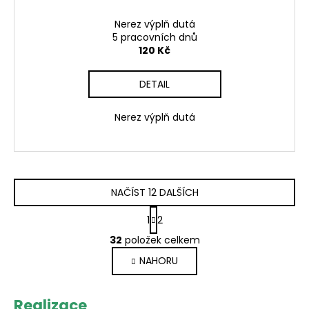
Nerez výplň dutá
5 pracovních dnů
120 Kč
DETAIL
Nerez výplň dutá
NAČÍST 12 DALŠÍCH
S
1
2
t
O
r
32
položek celkem
v
á
NAHORU
l
n
k
á
o
d
Realizace
v