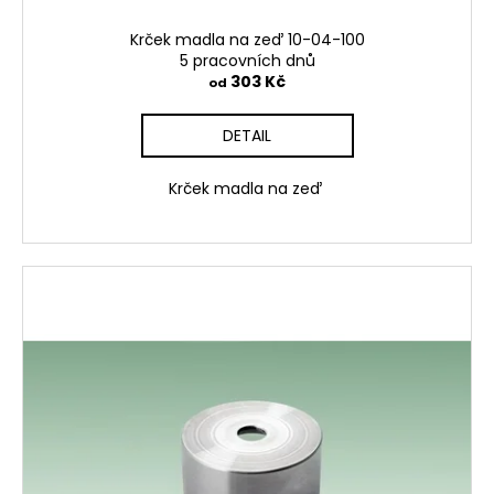
č
u
Krček madla na zeď 10-04-100
j
5 pracovních dnů
e
303 Kč
od
m
e
DETAIL
Krček madla na zeď