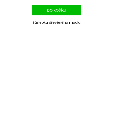
DO KOŠÍKU
Záslepka dřevěného madla