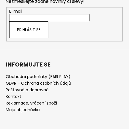
Nezmeškejte žádné novinky či slevy!
a
t
E-mail
í
PŘIHLÁSIT SE
INFORMUJTE SE
Obchodní podmínky (FAIR PLAY)
GDPR - Ochrana osobních údajů
Poštovné a dopravné
Kontakt
Reklamace, vrácení zboží
Moje objednávka