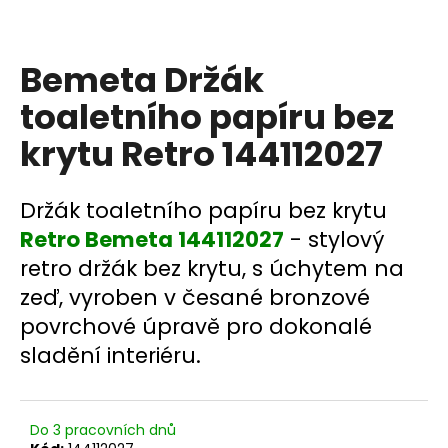
a
j
Bemeta Držák
í
t
toaletního papíru bez
?
krytu Retro 144112027
Držák toaletního papíru bez krytu
HLEDAT
Retro Bemeta 144112027
- stylový
retro držák bez krytu, s úchytem na
zeď, vyroben v česané bronzové
D
povrchové úpravě pro dokonalé
o
sladění interiéru.
p
o
r
u
Do 3 pracovních dnů