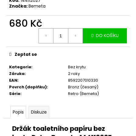
č
Kód:
144112027
Značka:
Bemeta
u
j
680 Kč
e
m
Měrná
e
DO KOŠÍKU
cena:
Zeptat se
Kategorie
:
Bez krytu
Záruka
:
2 roky
EAN
:
8592207010330
Povrch (doplňku)
:
Bronz (česaný)
Série
:
Retro (Bemeta)
Popis
Diskuze
Držák toaletního papíru bez