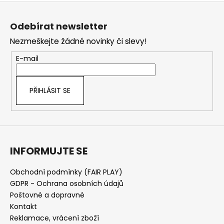
Z
á
Odebírat newsletter
p
Nezmeškejte žádné novinky či slevy!
a
t
E-mail
í
PŘIHLÁSIT SE
INFORMUJTE SE
Obchodní podmínky (FAIR PLAY)
GDPR - Ochrana osobních údajů
Poštovné a dopravné
Kontakt
Reklamace, vrácení zboží