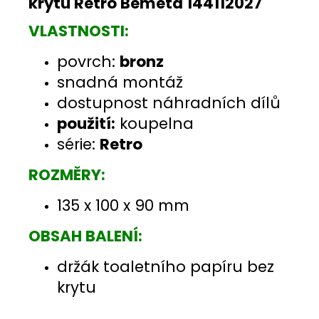
krytu Retro Bemeta 144112027
VLASTNOSTI:
povrch:
bronz
snadná montáž
dostupnost náhradních dílů
použití:
koupelna
série:
Retro
ROZMĚRY:
135 x 100 x 90 mm
OBSAH BALENÍ:
držák toaletního papíru bez
krytu