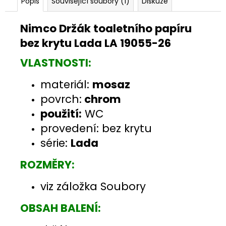
Popis
Související soubory (1)
Diskuze
Nimco Držák toaletního papíru
bez krytu Lada LA 19055-26
VLASTNOSTI:
materiál:
mosaz
povrch:
chrom
použití:
WC
provedení: bez krytu
série:
Lada
ROZMĚRY:
viz záložka Soubory
OBSAH BALENÍ: