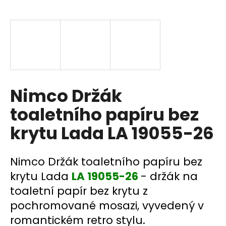
a
j
í
t
?
Nimco Držák
toaletního papíru bez
HLEDAT
krytu Lada LA 19055-26
D
Nimco Držák toaletního papíru bez
o
krytu Lada
LA 19055-26
- držák na
p
toaletní papír bez krytu z
o
pochromované mosazi, vyvedený v
r
u
romantickém retro stylu.