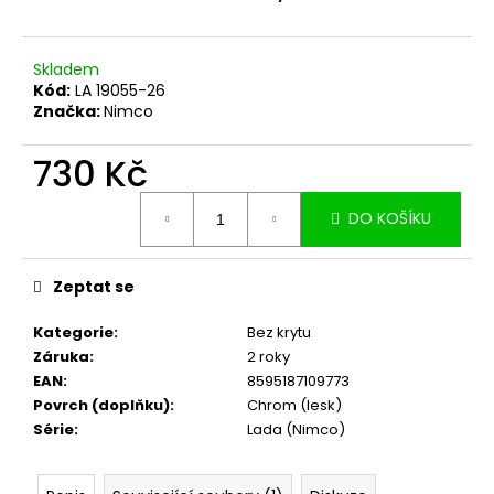
č
u
j
Skladem
e
Kód:
LA 19055-26
m
Značka:
Nimco
e
730 Kč
Měrná
DO KOŠÍKU
cena:
Zeptat se
Kategorie
:
Bez krytu
Záruka
:
2 roky
EAN
:
8595187109773
Povrch (doplňku)
:
Chrom (lesk)
Série
:
Lada (Nimco)