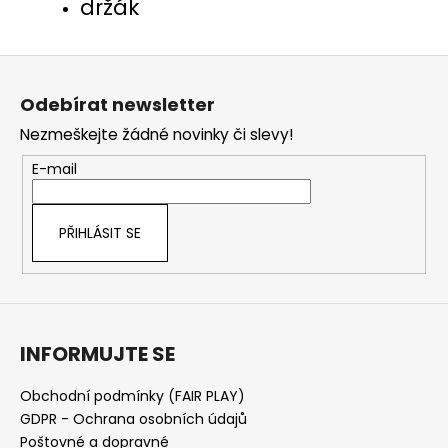
držák
Z
á
Odebírat newsletter
p
Nezmeškejte žádné novinky či slevy!
a
t
E-mail
í
PŘIHLÁSIT SE
INFORMUJTE SE
Obchodní podmínky (FAIR PLAY)
GDPR - Ochrana osobních údajů
Poštovné a dopravné