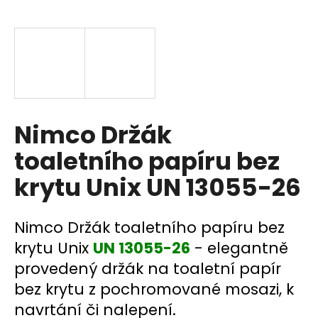
a
j
í
t
?
Nimco Držák
toaletního papíru bez
HLEDAT
krytu Unix UN 13055-26
D
Nimco Držák toaletního papíru bez
o
krytu Unix
UN 13055-26
- elegantně
p
provedený držák na toaletní papír
o
bez krytu z pochromované mosazi, k
r
u
navrtání či nalepení.