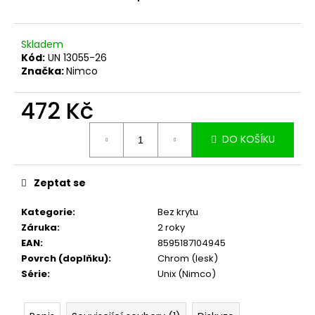
č
u
j
Skladem
e
Kód:
UN 13055-26
m
Značka:
Nimco
e
472 Kč
Měrná
DO KOŠÍKU
cena:
Zeptat se
Kategorie
:
Bez krytu
Záruka
:
2 roky
EAN
:
8595187104945
Povrch (doplňku)
:
Chrom (lesk)
Série
:
Unix (Nimco)