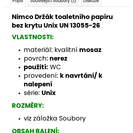
Popis
Související soubory (1)
Diskuze
Nimco Držák toaletního papíru
bez krytu Unix UN 13055-26
VLASTNOSTI:
materiál: kvalitní
mosaz
povrch:
nerez
použití:
WC
provedení:
k navrtání/ k
nalepení
série:
Unix
ROZMĚRY:
viz záložka Soubory
OBSAH BALENÍ: