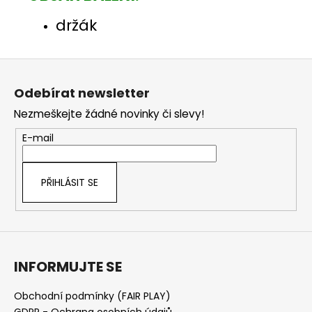
držák
Z
á
Odebírat newsletter
p
Nezmeškejte žádné novinky či slevy!
a
t
E-mail
í
PŘIHLÁSIT SE
INFORMUJTE SE
Obchodní podmínky (FAIR PLAY)
GDPR - Ochrana osobních údajů