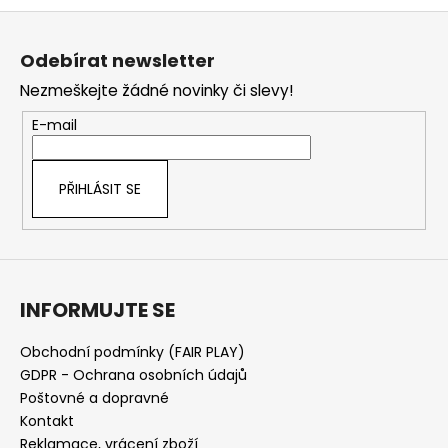
Z
á
Odebírat newsletter
p
Nezmeškejte žádné novinky či slevy!
a
t
E-mail
í
PŘIHLÁSIT SE
INFORMUJTE SE
Obchodní podmínky (FAIR PLAY)
GDPR - Ochrana osobních údajů
Poštovné a dopravné
Kontakt
Reklamace, vrácení zboží