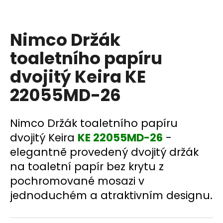
a
j
Nimco Držák
í
t
toaletního papíru
?
dvojitý Keira KE
22055MD-26
HLEDAT
Nimco Držák toaletního papíru
dvojitý Keira
KE 22055MD-26
-
elegantně provedený dvojitý držák
D
na toaletní papír bez krytu z
o
pochromované mosazi v
p
o
jednoduchém a atraktivním designu.
r
u