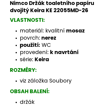
Nimco Držák toaletního papíru
dvojitý Keira KE 22055MD-26
VLASTNOSTI:
materiál: kvalitní
mosaz
povrch:
nerez
použití:
WC
provedení:
k navrtání
série:
Keira
ROZMĚRY:
viz záložka Soubory
OBSAH BALENÍ:
držák