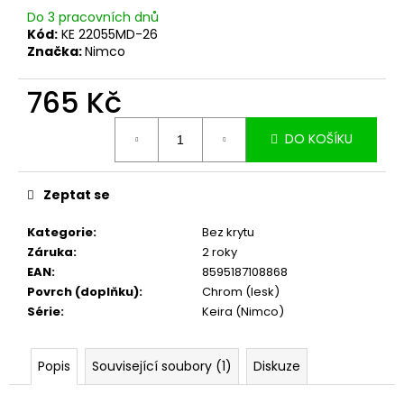
č
Do 3 pracovních dnů
u
Kód:
KE 22055MD-26
j
Značka:
Nimco
e
m
765 Kč
e
Měrná
DO KOŠÍKU
cena:
Zeptat se
Kategorie
:
Bez krytu
Záruka
:
2 roky
EAN
:
8595187108868
Povrch (doplňku)
:
Chrom (lesk)
Série
:
Keira (Nimco)
Popis
Související soubory (1)
Diskuze