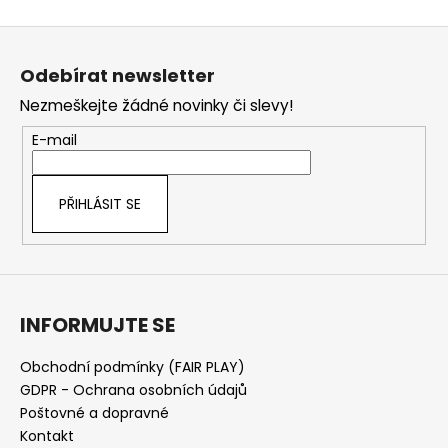
Z
á
Odebírat newsletter
p
Nezmeškejte žádné novinky či slevy!
a
t
E-mail
í
PŘIHLÁSIT SE
INFORMUJTE SE
Obchodní podmínky (FAIR PLAY)
GDPR - Ochrana osobních údajů
Poštovné a dopravné
Kontakt