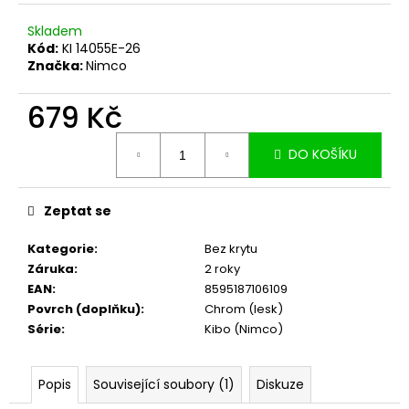
č
u
Skladem
j
Kód:
KI 14055E-26
e
Značka:
Nimco
m
e
679 Kč
Měrná
DO KOŠÍKU
cena:
Zeptat se
Kategorie
:
Bez krytu
Záruka
:
2 roky
EAN
:
8595187106109
Povrch (doplňku)
:
Chrom (lesk)
Série
:
Kibo (Nimco)
Popis
Související soubory (1)
Diskuze