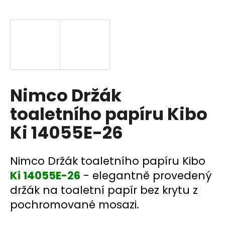
a
j
í
t
?
Nimco Držák
toaletního papíru Kibo
HLEDAT
Ki 14055E-26
D
Nimco Držák toaletního papíru Kibo
o
Ki 14055E-26
- elegantně provedený
p
držák na toaletní papír bez krytu z
o
pochromované mosazi.
r
u