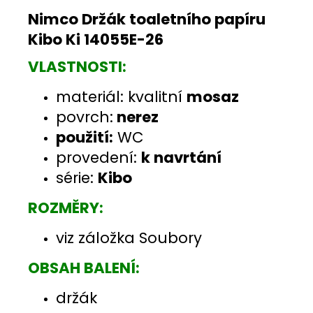
Nimco Držák toaletního papíru
Kibo Ki 14055E-26
VLASTNOSTI:
materiál: kvalitní
mosaz
povrch:
nerez
použití:
WC
provedení:
k navrtání
série:
Kibo
ROZMĚRY:
viz záložka Soubory
OBSAH BALENÍ:
držák