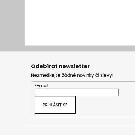
Z
á
Odebírat newsletter
p
Nezmeškejte žádné novinky či slevy!
a
t
E-mail
í
PŘIHLÁSIT SE