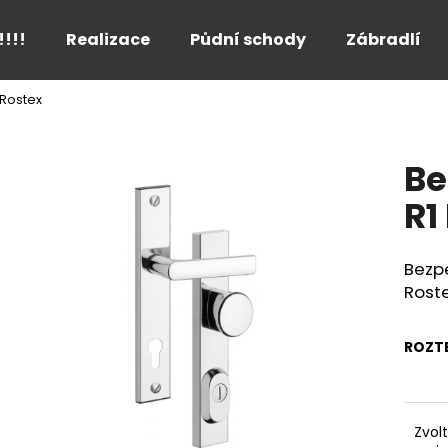
!!!!
Realizace
Půdní schody
Zábradlí
 Rostex
Co potřebujete najít?
Be
HLEDAT
R1
Bezp
Doporučujeme
Rost
ROZT
Zvol