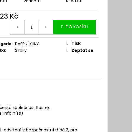
antu
variantu
ROSTEX
523 Kč
ná
DO KOŠÍKU
:
Tisk
gorie
:
DVEŘNÍ KLIKY
ka
:
2 roky
Zeptat se
 česká společnost Rostex
z. info níže)
i odvrtání v bezpečnostní třídě 3, pro