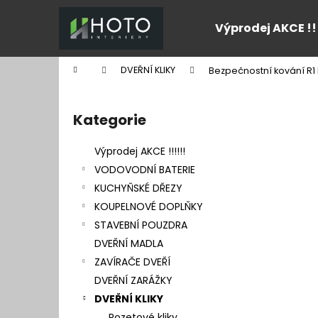
K
Přejít
na
o
Výprodej AKCE !!
obsah
Zpět
Zpět
š
do
do
í
Domů
DVEŘNÍ KLIKY
Bezpečnostní kování R1
k
obchodu
obchodu
P
o
Kategorie
Přeskočit
s
kategorie
t
Výprodej AKCE !!!!!!
r
VODOVODNÍ BATERIE
a
KUCHYŇSKÉ DŘEZY
n
KOUPELNOVÉ DOPLŇKY
n
STAVEBNÍ POUZDRA
í
DVEŘNÍ MADLA
p
ZAVÍRAČE DVEŘÍ
a
DVEŘNÍ ZARÁŽKY
n
DVEŘNÍ KLIKY
e
Rozetové kliky