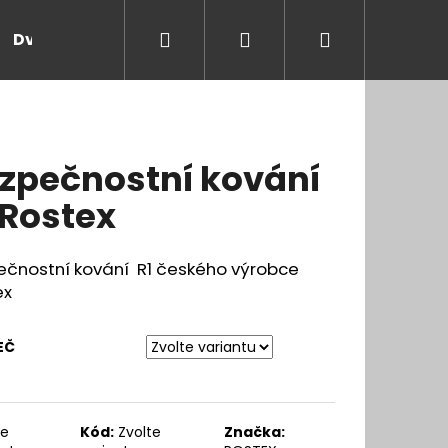
Hledat
Přihlášení
Nákupní
Dveře a zárubně
Kontakt
Blog
Rady
košík
zpečnostní kování
 Rostex
ečnostní kování R1 českého výrobce
ex
EČ
te
Kód:
Zvolte
Značka: