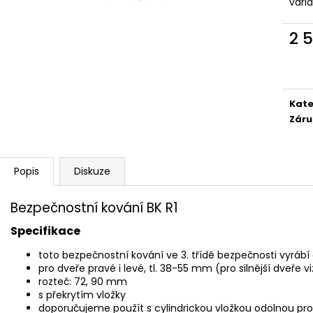
vari
2 
Měr
cena
Kate
Záru
Popis
Diskuze
Bezpečnostní kování BK R1
Specifikace
toto bezpečnostní kování ve 3. třídě bezpečnosti vyrábí
pro dveře pravé i levé, tl. 38-55 mm (pro silnější dveře vi
rozteč: 72, 90 mm
s překrytím vložky
doporučujeme použít s cylindrickou vložkou odolnou prot