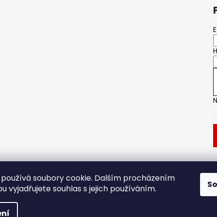
E
H
N
Dveřní kování
Stavební pouzdro
používá soubory cookie. Dalším procházením
S
 vyjadřujete souhlas s jejich používáním.
.
ní