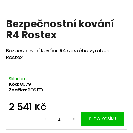
a
j
Bezpečnostní kování
í
t
R4 Rostex
?
Bezpečnostní kování R4 českého výrobce
Rostex
HLEDAT
Skladem
Kód:
8079
Značka:
ROSTEX
D
o
2 541 Kč
p
o
Měrná
DO KOŠÍKU
cena:
r
u