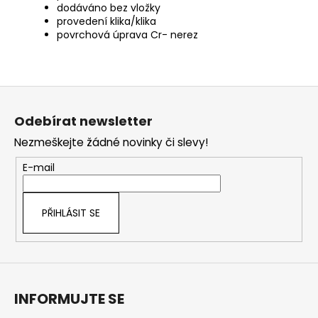
dodáváno bez vložky
provedení klika/klika
povrchová úprava Cr- nerez
Z
á
Odebírat newsletter
p
Nezmeškejte žádné novinky či slevy!
a
t
E-mail
í
PŘIHLÁSIT SE
INFORMUJTE SE