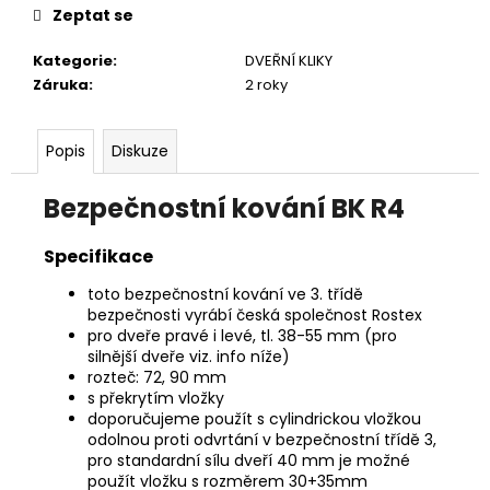
č
Zeptat se
u
j
Kategorie
:
DVEŘNÍ KLIKY
e
Záruka
:
2 roky
m
e
Popis
Diskuze
Bezpečnostní kování BK R4
Specifikace
toto bezpečnostní kování ve 3. třídě
bezpečnosti vyrábí česká společnost Rostex
pro dveře pravé i levé, tl. 38-55 mm (pro
silnější dveře viz. info níže)
rozteč: 72, 90 mm
s překrytím vložky
doporučujeme použít s cylindrickou vložkou
odolnou proti odvrtání v bezpečnostní třídě 3,
pro standardní sílu dveří 40 mm je možné
použít vložku s rozměrem 30+35mm