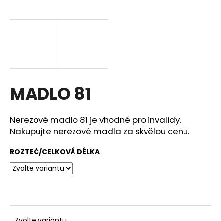
a
j
í
t
?
MADLO 81
HLEDAT
Nerezové madlo 81 je vhodné pro invalidy.
Nakupujte nerezové madla za skvělou cenu.
ROZTEČ/CELKOVÁ DÉLKA
D
o
p
o
r
u
Zvolte variantu