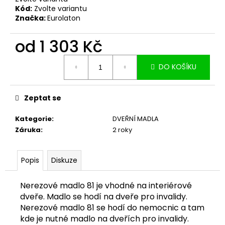
č
Kód:
Zvolte variantu
u
Značka:
Eurolaton
j
e
od
1 303 Kč
m
e
Měrná
DO KOŠÍKU
cena:
Zeptat se
Kategorie
:
DVEŘNÍ MADLA
Záruka
:
2 roky
Popis
Diskuze
Nerezové madlo 81 je vhodné na interiérové
dveře. Madlo se hodí na dveře pro invalidy.
Nerezové madlo 81 se hodí do nemocnic a tam
kde je nutné madlo na dveřích pro invalidy.