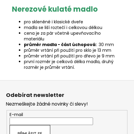
Nerezové kulaté madlo
pro skleněné i klasické dveře
madla se liší roztečí i celkovou délkou
cena je za pár včetně upevňovacího
materiálu
průměr madla - část úchopová:
30 mm
průměr vrtání při použití pro sklo je 13 mm
průměr vrtání při použití pro dřevo je 9 mm
první rozměr je celková délka madla, druhý
rozměr je průměr vrtání.
Z
á
Odebírat newsletter
p
Nezmeškejte žádné novinky či slevy!
a
t
E-mail
í
PŘIHLÁSIT SE