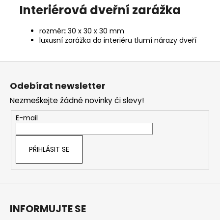
Interiérová dveřní zarážka
rozměr
:
30 x 30 x 30 mm
luxusní zarážka do interiéru tlumí nárazy dveří
Z
á
Odebírat newsletter
p
Nezmeškejte žádné novinky či slevy!
a
t
E-mail
í
PŘIHLÁSIT SE
INFORMUJTE SE