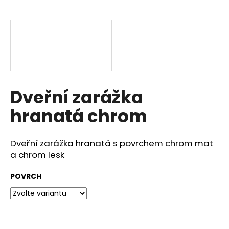
a
j
í
t
?
Dveřní zarážka
hranatá chrom
HLEDAT
Dveřní zarážka hranatá s povrchem chrom mat
a chrom lesk
D
o
POVRCH
p
o
r
u