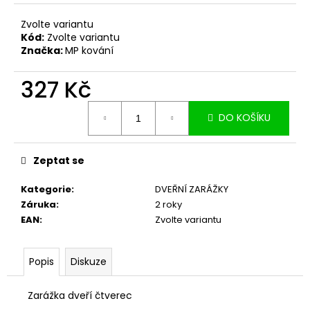
č
u
Zvolte variantu
j
Kód:
Zvolte variantu
e
Značka:
MP kování
m
e
327 Kč
Měrná
DO KOŠÍKU
cena:
Zeptat se
Kategorie
:
DVEŘNÍ ZARÁŽKY
Záruka
:
2 roky
EAN
:
Zvolte variantu
Popis
Diskuze
Zarážka dveří čtverec