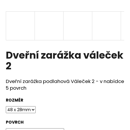
a
j
í
t
?
Dveřní zarážka váleček
2
HLEDAT
Dveřní zarážka podlahová Váleček 2 - v nabídce
5 povrch
D
o
ROZMĚR
p
o
r
POVRCH
u