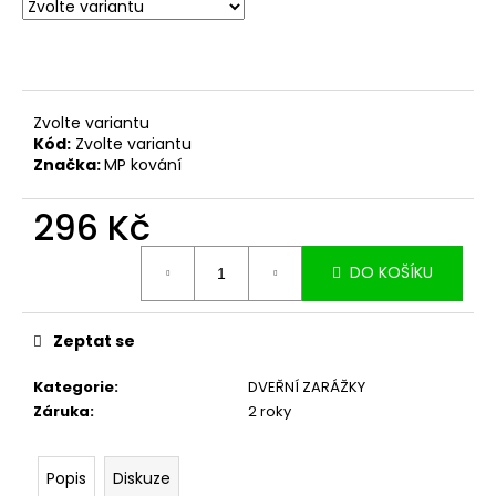
č
u
j
e
m
e
Zvolte variantu
Kód:
Zvolte variantu
Značka:
MP kování
296 Kč
Měrná
DO KOŠÍKU
cena:
Zeptat se
Kategorie
:
DVEŘNÍ ZARÁŽKY
Záruka
:
2 roky
Popis
Diskuze