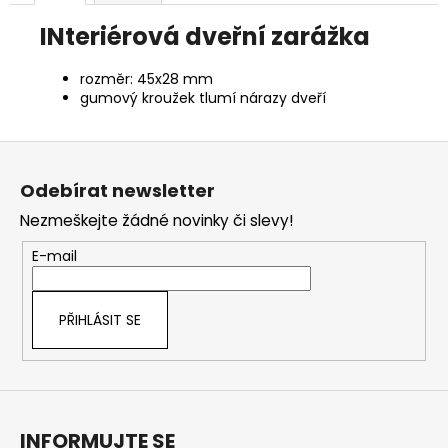
INteriérová dveřní zarážka
rozměr: 45x28 mm
gumový kroužek tlumí nárazy dveří
Z
á
Odebírat newsletter
p
Nezmeškejte žádné novinky či slevy!
a
t
E-mail
í
PŘIHLÁSIT SE
INFORMUJTE SE