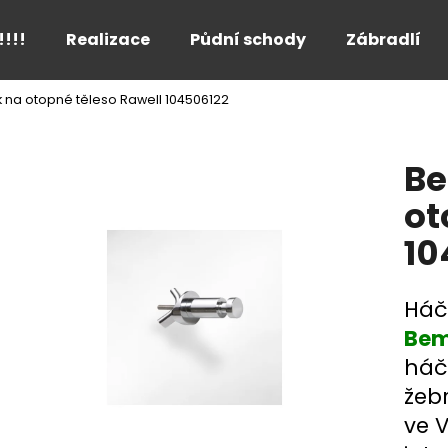
!!!!
Realizace
Půdní schody
Zábradlí
na otopné těleso Rawell 104506122
Co potřebujete najít?
Be
HLEDAT
ot
10
Doporučujeme
Háč
Bem
háč
žeb
ve V