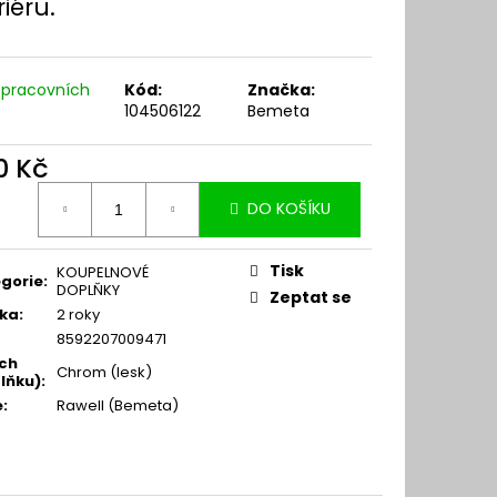
riéru.
 pracovních
Kód:
Značka:
104506122
Bemeta
0 Kč
ná
DO KOŠÍKU
:
Tisk
KOUPELNOVÉ
gorie
:
DOPLŇKY
Zeptat se
ka
:
2 roky
8592207009471
ch
Chrom (lesk)
lňku)
:
e
:
Rawell (Bemeta)