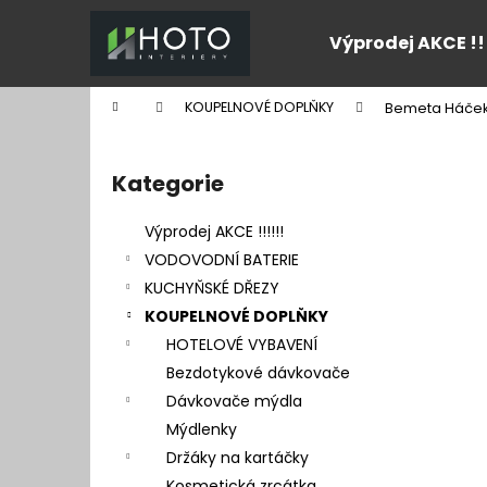
K
Přejít
na
o
Výprodej AKCE !!
obsah
Zpět
Zpět
š
do
do
í
Domů
KOUPELNOVÉ DOPLŇKY
Bemeta Háček 
k
obchodu
obchodu
P
o
Kategorie
Přeskočit
s
kategorie
t
Výprodej AKCE !!!!!!
r
VODOVODNÍ BATERIE
a
KUCHYŇSKÉ DŘEZY
n
KOUPELNOVÉ DOPLŇKY
n
HOTELOVÉ VYBAVENÍ
í
Bezdotykové dávkovače
p
Dávkovače mýdla
a
Mýdlenky
n
Držáky na kartáčky
e
Kosmetická zrcátka