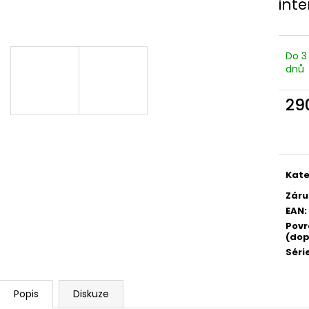
inte
Do 3
dnů
29
Měr
cena
Kate
Záru
EAN
:
Povr
(dop
Séri
Popis
Diskuze