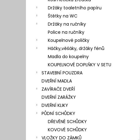
l
Držáky toaletního papíru
Štětky na WC
Držáky na ručníky
Police na ručníky
Koupelnové poličky
Háčky,věšáky, držáky fénů
Madla do koupelny
KOUPELNOVÉ DOPLŇKY V SETU
STAVEBNÍ POUZDRA
DVEŘNÍ MADLA
ZAVÍRAČE DVEŘÍ
DVEŘNÍ ZARÁŽKY
DVEŘNÍ KLIKY
PŮDNÍ SCHŮDKY
DŘEVĚNÉ SCHŮDKY
KOVOVÉ SCHŮDKY
VLOŽKY DO ZÁMKŮ