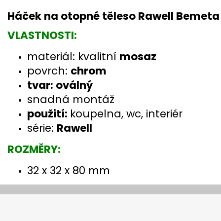
Háček na otopné těleso Rawell Bemeta
VLASTNOSTI:
materiál: kvalitní
mosaz
povrch:
chrom
tvar: oválný
snadná montáž
použití:
koupelna, wc, interiér
série:
Rawell
ROZMĚRY:
32 x 32 x 80 mm