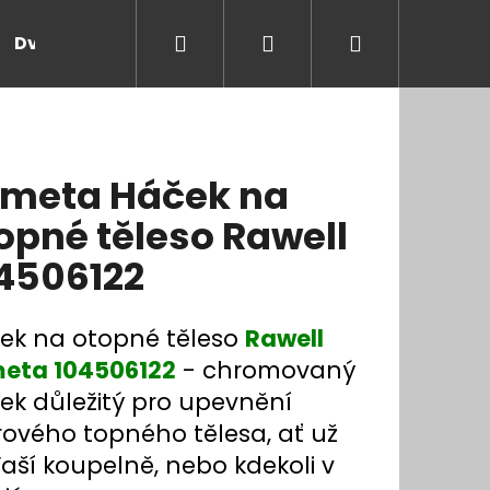
Hledat
Přihlášení
Nákupní
Dveře a zárubně
Kontakt
Blog
Rady
košík
meta Háček na
opné těleso Rawell
4506122
ek na otopné těleso
Rawell
eta 104506122
- chromovaný
ek důležitý pro upevnění
rového topného tělesa, ať už
aší koupelně, nebo kdekoli v