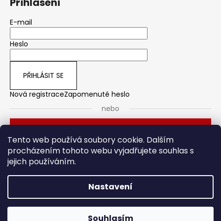
Přihlášení
E-mail
Heslo
PŘIHLÁSIT SE
Nová registrace
Zapomenuté heslo
nebo
Přihlásit se přes Seznam
Tento web používá soubory cookie. Dalším
procházením tohoto webu vyjadřujete souhlas s
jejich používáním.
Dveřní kování
Stavební pouzdro
Nastavení
Vytvořil Shoptet
Souhlasím
Copyright 2026
HOTO
. Všechna práva vyhrazena.