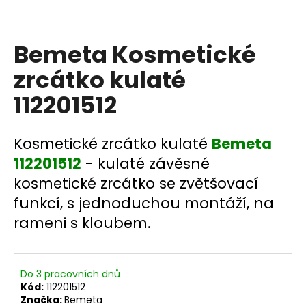
a
j
Bemeta Kosmetické
í
t
zrcátko kulaté
?
112201512
Kosmetické zrcátko kulaté
Bemeta
HLEDAT
112201512
- kulaté závěsné
kosmetické zrcátko se zvětšovací
funkcí, s jednoduchou montáží, na
D
rameni s kloubem.
o
p
o
Do 3 pracovních dnů
r
Kód:
112201512
u
Značka:
Bemeta