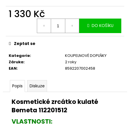
č
u
1 330 Kč
j
e
Měrná
m
DO KOŠÍKU
cena:
e
Zeptat se
Kategorie
:
KOUPELNOVÉ DOPLŇKY
Záruka
:
2 roky
EAN
:
8592207002458
Popis
Diskuze
Kosmetické zrcátko kulaté
Bemeta 112201512
VLASTNOSTI: