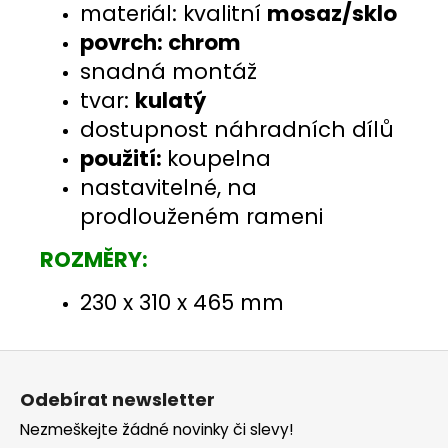
materiál: kvalitní
mosaz/sklo
povrch: chrom
snadná montáž
tvar:
kulatý
dostupnost náhradních dílů
použití:
koupelna
nastavitelné, na
prodlouženém rameni
ROZMĚRY:
230 x 310 x 465 mm
Z
á
Odebírat newsletter
p
Nezmeškejte žádné novinky či slevy!
a