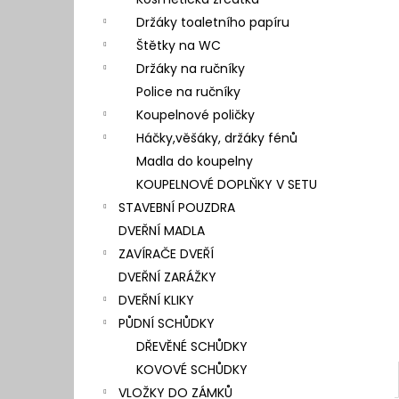
l
Držáky toaletního papíru
Štětky na WC
Držáky na ručníky
Police na ručníky
Koupelnové poličky
Háčky,věšáky, držáky fénů
Madla do koupelny
KOUPELNOVÉ DOPLŇKY V SETU
STAVEBNÍ POUZDRA
DVEŘNÍ MADLA
ZAVÍRAČE DVEŘÍ
DVEŘNÍ ZARÁŽKY
DVEŘNÍ KLIKY
PŮDNÍ SCHŮDKY
DŘEVĚNÉ SCHŮDKY
KOVOVÉ SCHŮDKY
VLOŽKY DO ZÁMKŮ