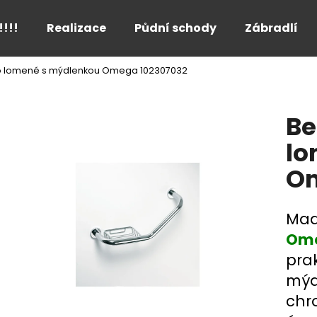
!!!!
Realizace
Půdní schody
Zábradlí
 lomené s mýdlenkou Omega 102307032
Co potřebujete najít?
Be
HLEDAT
lo
Om
Doporučujeme
Mad
Ome
pra
mýd
chr