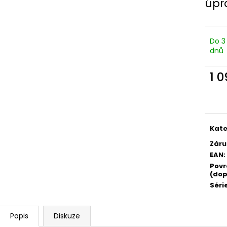
úpr
Do 3
dnů
1 
Měr
cena
Kate
Záru
EAN
:
Povr
(dop
Séri
Popis
Diskuze