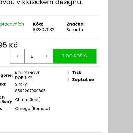
avou v klasickém designu.
 pracovních
Kód:
Značka:
102307032
Bemeta
095 Kč
ná
DO KOŠÍKU
:
Tisk
KOUPELNOVÉ
gorie
:
DOPLŇKY
Zeptat se
ka
:
2 roky
8592207000805
ch
Chrom (lesk)
lňku)
:
e
:
Omega (Bemeta)