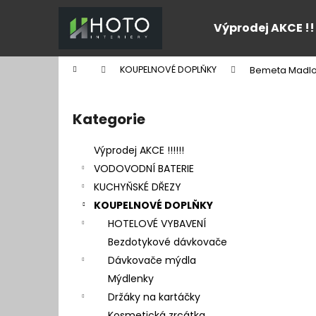
K
Přejít
na
o
Výprodej AKCE !!
obsah
Zpět
Zpět
š
do
do
í
Domů
KOUPELNOVÉ DOPLŇKY
Bemeta Madlo
k
obchodu
obchodu
P
o
Kategorie
Přeskočit
s
kategorie
t
Výprodej AKCE !!!!!!
r
VODOVODNÍ BATERIE
a
KUCHYŇSKÉ DŘEZY
n
KOUPELNOVÉ DOPLŇKY
n
HOTELOVÉ VYBAVENÍ
í
Bezdotykové dávkovače
p
Dávkovače mýdla
a
Mýdlenky
n
Držáky na kartáčky
e
Kosmetická zrcátka