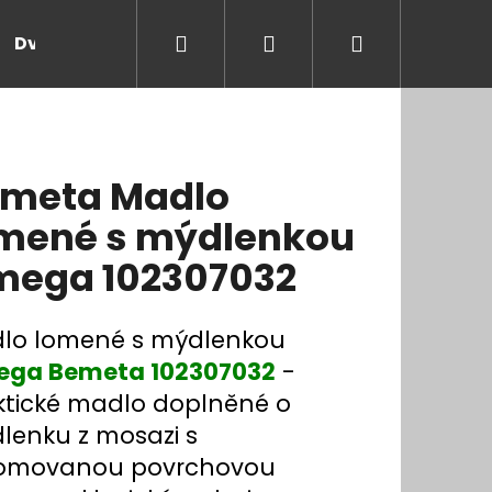
Hledat
Přihlášení
Nákupní
Dveře a zárubně
Kontakt
Blog
Rady
košík
meta Madlo
mené s mýdlenkou
ega 102307032
lo lomené s mýdlenkou
ga Bemeta 102307032
-
ktické madlo doplněné o
lenku z mosazi s
omovanou povrchovou