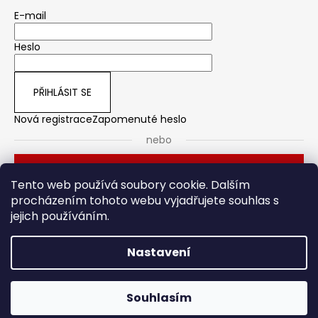
E-mail
Heslo
PŘIHLÁSIT SE
Nová registrace
Zapomenuté heslo
nebo
Přihlásit se přes Seznam
Tento web používá soubory cookie. Dalším
procházením tohoto webu vyjadřujete souhlas s
jejich používáním.
Dveřní kování
Stavební pouzdro
Nastavení
Vytvořil Shoptet
Souhlasím
Copyright 2026
HOTO
. Všechna práva vyhrazena.