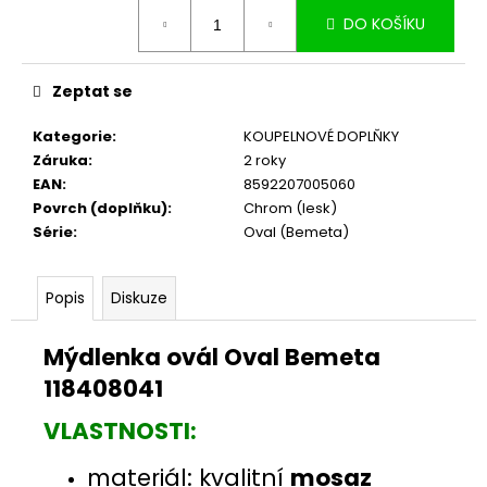
č
Měrná
u
DO KOŠÍKU
cena:
j
e
Zeptat se
m
e
Kategorie
:
KOUPELNOVÉ DOPLŇKY
Záruka
:
2 roky
EAN
:
8592207005060
Povrch (doplňku)
:
Chrom (lesk)
Série
:
Oval (Bemeta)
Popis
Diskuze
Mýdlenka ovál Oval Bemeta
118408041
VLASTNOSTI:
materiál: kvalitní
mosaz