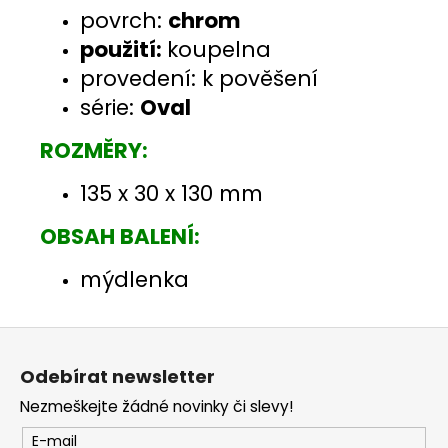
povrch:
chrom
použití:
koupelna
provedení: k pověšení
série:
Oval
ROZMĚRY:
135 x 30 x 130 mm
OBSAH BALENÍ:
mýdlenka
Z
á
Odebírat newsletter
p
Nezmeškejte žádné novinky či slevy!
a
t
E-mail