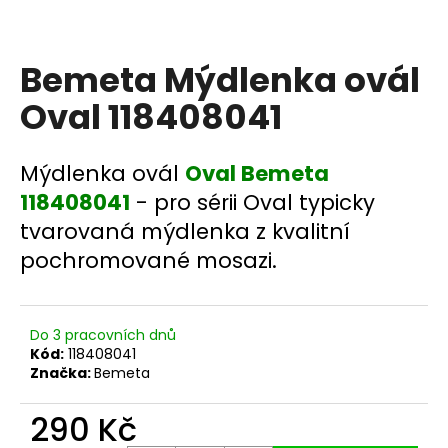
a
j
Bemeta Mýdlenka ovál
í
t
Oval 118408041
?
Mýdlenka ovál
Oval Bemeta
118408041
- pro sérii Oval typicky
tvarovaná mýdlenka z kvalitní
HLEDAT
pochromované mosazi.
D
Do 3 pracovních dnů
o
Kód:
118408041
p
Značka:
Bemeta
o
r
290 Kč
u