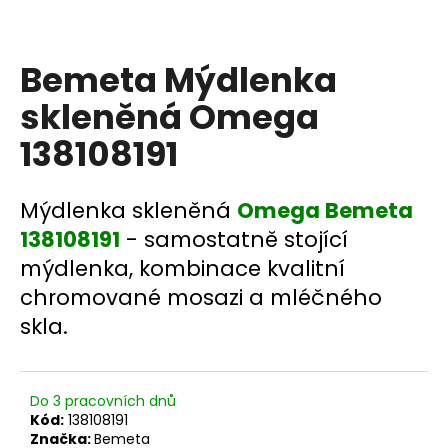
a
j
Bemeta Mýdlenka
í
t
skleněná Omega
?
138108191
Mýdlenka skleněná
Omega Bemeta
HLEDAT
138108191
- samostatně stojící
mýdlenka, kombinace kvalitní
chromované mosazi a mléčného
D
skla.
o
p
o
Do 3 pracovních dnů
r
Kód:
138108191
u
Značka:
Bemeta