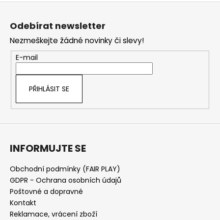
Z
á
Odebírat newsletter
p
Nezmeškejte žádné novinky či slevy!
a
t
E-mail
í
PŘIHLÁSIT SE
INFORMUJTE SE
Obchodní podmínky (FAIR PLAY)
GDPR - Ochrana osobních údajů
Poštovné a dopravné
Kontakt
Reklamace, vrácení zboží