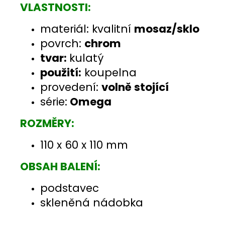
VLASTNOSTI:
materiál: kvalitní
mosaz/sklo
povrch:
chrom
tvar:
kulatý
použití:
koupelna
provedení:
volně stojící
série:
Omega
ROZMĚRY:
110 x 60 x 110 mm
OBSAH BALENÍ:
podstavec
skleněná nádobka