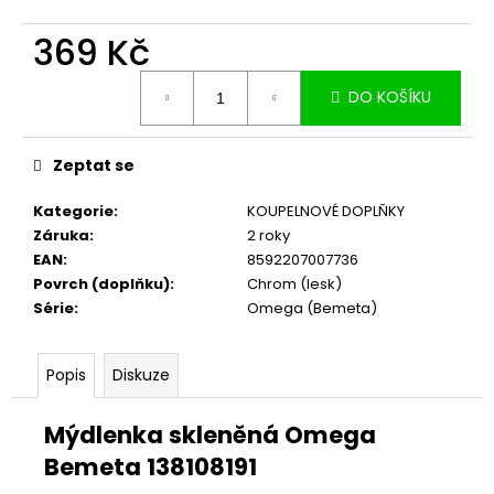
č
u
369 Kč
j
e
Měrná
m
DO KOŠÍKU
cena:
e
Zeptat se
Kategorie
:
KOUPELNOVÉ DOPLŇKY
Záruka
:
2 roky
EAN
:
8592207007736
Povrch (doplňku)
:
Chrom (lesk)
Série
:
Omega (Bemeta)
Popis
Diskuze
Mýdlenka skleněná Omega
Bemeta 138108191